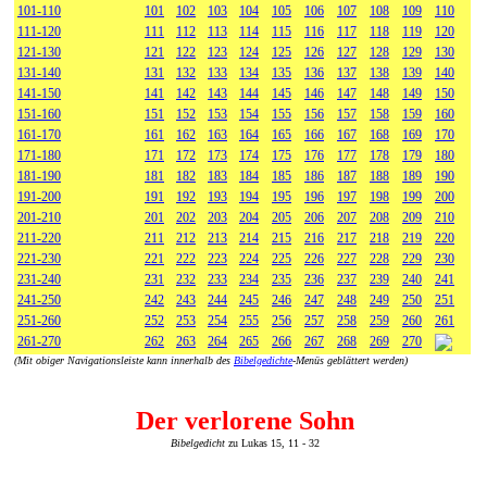
101-110
101
102
103
104
105
106
107
108
109
110
111-120
111
112
113
114
115
116
117
118
119
120
121-130
121
122
123
124
125
126
127
128
129
130
131-140
131
132
133
134
135
136
137
138
139
140
141-150
141
142
143
144
145
146
147
148
149
150
151-160
151
152
153
154
155
156
157
158
159
160
161-170
161
162
163
164
165
166
167
168
169
170
171-180
171
172
173
174
175
176
177
178
179
180
181-190
181
182
183
184
185
186
187
188
189
190
191-200
191
192
193
194
195
196
197
198
199
200
201-210
201
202
203
204
205
206
207
208
209
210
211-220
211
212
213
214
215
216
217
218
219
220
221-230
221
222
223
224
225
226
227
228
229
230
231-240
231
232
233
234
235
236
237
239
240
241
241-250
242
243
244
245
246
247
248
249
250
251
251-260
252
253
254
255
256
257
258
259
260
261
261-270
262
263
264
265
266
267
268
269
270
(Mit obiger Navigationsleiste kann innerhalb des
Bibelgedichte
-Menüs geblättert werden)
Der verlorene Sohn
Bibelgedicht
zu Lukas 15, 11 - 32