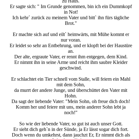
zu Haus.
Er sagte sich: " Im Grunde genommen, bin ich ein Dummkopf
in Not!
Ich kehr` zurück zu meinem Vater und bitt` ihn fürs tägliche
Brot."
Er machte sich auf und eilt` heimwärts, mit Mühe kommt er
nur voran.
Er leidet so sehr an Entbehrung, und er klopft bei der Haustüre
an.
Der alte, ergraute Vater, er rennt ihm entgegen, dem Kind.
Er nimmt ihn in seine Arme und reicht ihm saubre Kleider
geschwind.
Er schlachtet ein Tier schnell vom Stalle, will feiern ein Mahl
mit dem Sohn,
da murrt der andere Junge, und überschüttet den Vater mit
Hohn.
Da sagt der liebende Vater: "Mein Sohn, oh freue dich doch!
Komm her und feiere mit uns, mein anderer Sohn lebt ja
noch!"
So wie der liebende Vater, so gut ist auch unser Gott.
Er sieht dich geh`n in der Sünde, ja Er lässt sogar dich fort.
Doch wenn du umkehrst, dann jauchzt Er, Er nimmt dich als