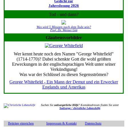
Gedicht zur
Jahreslosung 2026
Tod - und dann?
Was wird 5 Minuten nach dem Tode sein?
Prof. Dr. Werner Gitt
Glaubensvorbilder
Wer kennt heute noch den Namen "George Whitefield"
(1714-1770)? Dabei schenkte Gott die wohl größten
Erweckungen in der englischsprachigen Welt unter seiner
Verkündigung!
Was war der Schlüssel zu diesen Segensströmen?
George Whitefield - Ein Mann der Demut und ein Erwecker
Englands und Amerikas
Suchen Sie
seelsorgerliche Hilfe
? Kontaktadressen finden Sie unter
Seelsorge / christliche Lebenshilfe
Beiträge einreichen
Impressum & Kontakt
Datenschutz