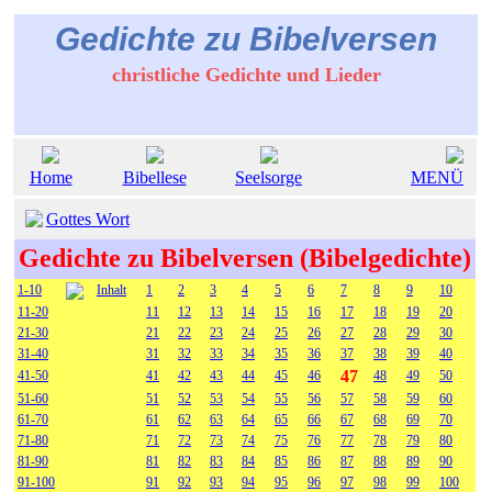
Gedichte zu Bibelversen
christliche Gedichte und Lieder
Home
Bibellese
Seelsorge
MENÜ
Gottes Wort
Gedichte zu Bibelversen (Bibelgedichte)
1-10
Inhalt
1
2
3
4
5
6
7
8
9
10
11-20
11
12
13
14
15
16
17
18
19
20
21-30
21
22
23
24
25
26
27
28
29
30
31-40
31
32
33
34
35
36
37
38
39
40
47
41-50
41
42
43
44
45
46
48
49
50
51-60
51
52
53
54
55
56
57
58
59
60
61-70
61
62
63
64
65
66
67
68
69
70
71-80
71
72
73
74
75
76
77
78
79
80
81-90
81
82
83
84
85
86
87
88
89
90
91-100
91
92
93
94
95
96
97
98
99
100