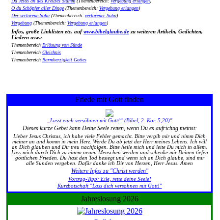
Da Jesus an des Kreuzes Stamm
(Themenbereich:
Vergebung erlangen
)
O du Schöpfer aller Dinge
(Themenbereich:
Vergebung erlangen
)
Der verlorene Sohn
(Themenbereich:
verlorener Sohn
)
Vergebung
(Themenbereich:
Vergebung erlangen
)
Infos, große Linklisten etc. auf
www.bibelglaube.de
zu weiteren Artikeln, Gedichten,
Liedern usw.:
Themenbereich
Erlösung von Sünde
Themenbereich
Gleichnis
Themenbereich
Barmherzigkeit Gottes
Friede mit Gott finden
„Lasst euch versöhnen mit Gott!“ (Bibel, 2. Kor. 5,20)"
Dieses kurze Gebet kann Deine Seele retten, wenn Du es aufrichtig meinst:
Lieber Jesus Christus, ich habe viele Fehler gemacht. Bitte vergib mir und nimm Dich
meiner an und komm in mein Herz. Werde Du ab jetzt der Herr meines Lebens. Ich will
an Dich glauben und Dir treu nachfolgen. Bitte heile mich und leite Du mich in allem.
Lass mich durch Dich zu einem neuen Menschen werden und schenke mir Deinen tiefen
göttlichen Frieden. Du hast den Tod besiegt und wenn ich an Dich glaube, sind mir
alle Sünden vergeben. Dafür danke ich Dir von Herzen, Herr Jesus. Amen
Weitere Infos zu "Christ werden"
Vortrag-Tipp: Eile, rette deine Seele!
Kurzbotschaft "Lass dich versöhnen mit Gott!"
Jahreslosung 2026