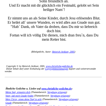
Sohn freundlich an.
Und Er macht mit dir glücklich ein Festmahl, gelobt sei Sein
heiliger Nam`!
Er nimmt uns an als Seine Kinder, durch Jesu erlösendes Blut.
Er heilet all` unsere Wunden, es wird alles aus Gnade nun gut.
"Hab` Dank, oh Vater da droben, dass Du mir so liebreich
doch bist.
Fortan will ich völlig Dir dienen, mich dran freu`n, dass Du
mein Retter bist.
(Bibelgedicht, Autor:
Heinrich Ardüser, 2005
)
Copyright © by Heinrich Ardüser, 2005,
www.christliche-gedichte.de
Dieser Inhalt darf unter Einhaltung der
Copyrightbestimmungen
kopiert und weiterverwendet
werden
Ähnliche Gedichte u. Lieder auf
www.christliche-gedichte.de
:
Meine Seel, ermuntre dich
(Themenbereich:
Vergebung erlangen
)
Vater, laß mich Gnade finden
(Themenbereich:
Vergebung erlangen
)
Mein Christ, nimm deine Tauf in acht
(Themenbereich:
Vergebung erlangen
)
Gnade
(Themenbereich:
Vergebung erlangen
)