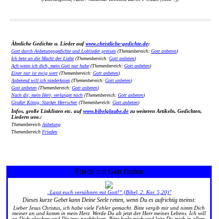
Ähnliche Gedichte u. Lieder auf
www.christliche-gedichte.de
:
Gott durch Anbetungsgedichte und Loblieder preisen
(Themenbereich:
Gott anbeten
)
Ich bete an die Macht der Liebe
(Themenbereich:
Gott anbeten
)
Ach wenn ich dich, mein Gott nur habe
(Themenbereich:
Gott anbeten
)
Einer nur ist ewig wert
(Themenbereich:
Gott anbeten
)
Anbetend will ich niederknien
(Themenbereich:
Gott anbeten
)
Gott anbeten
(Themenbereich:
Gott anbeten
)
Nach dir, mein Herr, verlanget mich
(Themenbereich:
Gott anbeten
)
Großer König, Starker Herrscher
(Themenbereich:
Gott anbeten
)
Infos, große Linklisten etc. auf
www.bibelglaube.de
zu weiteren Artikeln, Gedichten,
Liedern usw.:
Themenbereich
Anbetung
Themenbereich
Frieden
Friede mit Gott finden
„Lasst euch versöhnen mit Gott!“ (Bibel, 2. Kor. 5,20)"
Dieses kurze Gebet kann Deine Seele retten, wenn Du es aufrichtig meinst:
Lieber Jesus Christus, ich habe viele Fehler gemacht. Bitte vergib mir und nimm Dich
meiner an und komm in mein Herz. Werde Du ab jetzt der Herr meines Lebens. Ich will
an Dich glauben und Dir treu nachfolgen. Bitte heile mich und leite Du mich in allem.