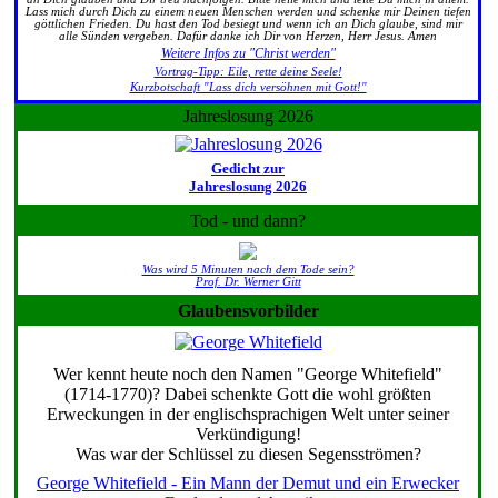
Lass mich durch Dich zu einem neuen Menschen werden und schenke mir Deinen tiefen
göttlichen Frieden. Du hast den Tod besiegt und wenn ich an Dich glaube, sind mir
alle Sünden vergeben. Dafür danke ich Dir von Herzen, Herr Jesus. Amen
Weitere Infos zu "Christ werden"
Vortrag-Tipp: Eile, rette deine Seele!
Kurzbotschaft "Lass dich versöhnen mit Gott!"
Jahreslosung 2026
Gedicht zur
Jahreslosung 2026
Tod - und dann?
Was wird 5 Minuten nach dem Tode sein?
Prof. Dr. Werner Gitt
Glaubensvorbilder
Wer kennt heute noch den Namen "George Whitefield"
(1714-1770)? Dabei schenkte Gott die wohl größten
Erweckungen in der englischsprachigen Welt unter seiner
Verkündigung!
Was war der Schlüssel zu diesen Segensströmen?
George Whitefield - Ein Mann der Demut und ein Erwecker