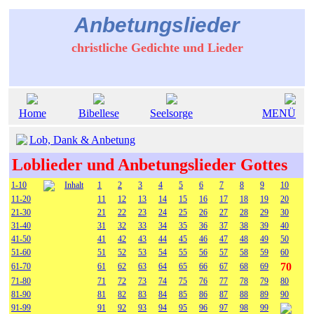
Anbetungslieder
christliche Gedichte und Lieder
Home
Bibellese
Seelsorge
MENÜ
Lob, Dank & Anbetung
Loblieder und Anbetungslieder Gottes
1-10
Inhalt
1
2
3
4
5
6
7
8
9
10
11-20
11
12
13
14
15
16
17
18
19
20
21-30
21
22
23
24
25
26
27
28
29
30
31-40
31
32
33
34
35
36
37
38
39
40
41-50
41
42
43
44
45
46
47
48
49
50
51-60
51
52
53
54
55
56
57
58
59
60
70
61-70
61
62
63
64
65
66
67
68
69
71-80
71
72
73
74
75
76
77
78
79
80
81-90
81
82
83
84
85
86
87
88
89
90
91-99
91
92
93
94
95
96
97
98
99