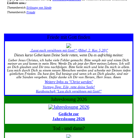
Liedern usw.:
Themenbereich
Erlösung von Sünde
Themenbereich
Freude
Friede mit Gott finden
„Lasst euch versöhnen mit Gott!“ (Bibel, 2. Kor. 5,20)"
Dieses kurze Gebet kann Deine Seele retten, wenn Du es aufrichtig meinst:
Lieber Jesus Christus, ich habe viele Fehler gemacht. Bitte vergib mir und nimm Dich
meiner an und komm in mein Herz. Werde Du ab jetzt der Herr meines Lebens. Ich will
an Dich glauben und Dir treu nachfolgen. Bitte heile mich und leite Du mich in allem.
Lass mich durch Dich zu einem neuen Menschen werden und schenke mir Deinen tiefen
göttlichen Frieden. Du hast den Tod besiegt und wenn ich an Dich glaube, sind mir
alle Sünden vergeben. Dafür danke ich Dir von Herzen, Herr Jesus. Amen
Weitere Infos zu "Christ werden"
Vortrag-Tipp: Eile, rette deine Seele!
Kurzbotschaft "Lass dich versöhnen mit Gott!"
Jahreslosung 2026
Gedicht zur
Jahreslosung 2026
Tod - und dann?