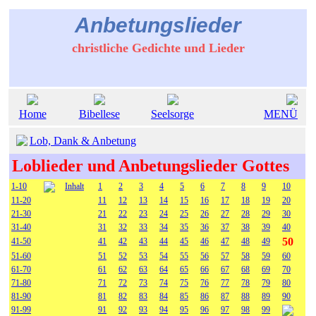
Anbetungslieder
christliche Gedichte und Lieder
Home
Bibellese
Seelsorge
MENÜ
Lob, Dank & Anbetung
Loblieder und Anbetungslieder Gottes
1-10
Inhalt
1
2
3
4
5
6
7
8
9
10
11-20
11
12
13
14
15
16
17
18
19
20
21-30
21
22
23
24
25
26
27
28
29
30
31-40
31
32
33
34
35
36
37
38
39
40
50
41-50
41
42
43
44
45
46
47
48
49
51-60
51
52
53
54
55
56
57
58
59
60
61-70
61
62
63
64
65
66
67
68
69
70
71-80
71
72
73
74
75
76
77
78
79
80
81-90
81
82
83
84
85
86
87
88
89
90
91-99
91
92
93
94
95
96
97
98
99