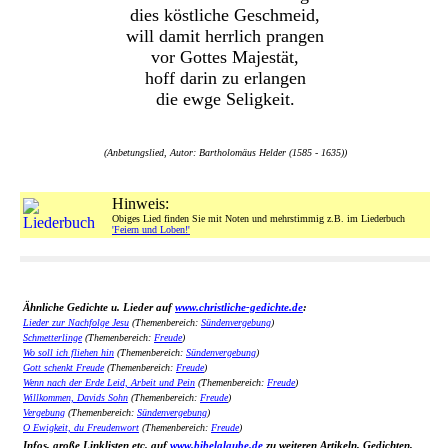
dies köstliche Geschmeid,
will damit herrlich prangen
vor Gottes Majestät,
hoff darin zu erlangen
die ewge Seligkeit.
(Anbetungslied, Autor: Bartholomäus Helder (1585 - 1635))
Hinweis:
Obiges Lied finden Sie mit Noten und mehrstimmig z.B. im Liederbuch
'Feiern und Loben!'
Ähnliche Gedichte u. Lieder auf
www.christliche-gedichte.de
:
Lieder zur Nachfolge Jesu
(Themenbereich:
Sündenvergebung
)
Schmetterlinge
(Themenbereich:
Freude
)
Wo soll ich fliehen hin
(Themenbereich:
Sündenvergebung
)
Gott schenkt Freude
(Themenbereich:
Freude
)
Wenn nach der Erde Leid, Arbeit und Pein
(Themenbereich:
Freude
)
Willkommen, Davids Sohn
(Themenbereich:
Freude
)
Vergebung
(Themenbereich:
Sündenvergebung
)
O Ewigkeit, du Freudenwort
(Themenbereich:
Freude
)
Infos, große Linklisten etc. auf
www.bibelglaube.de
zu weiteren Artikeln, Gedichten,