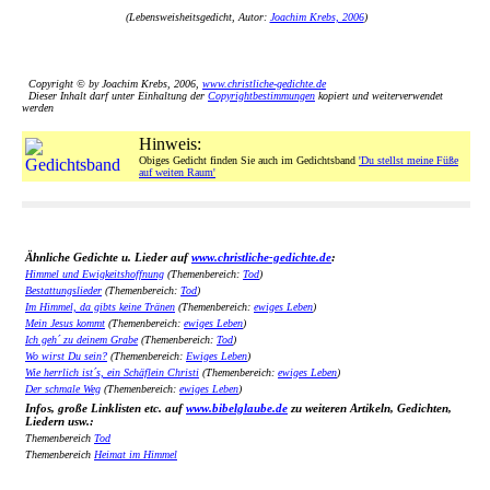
(Lebensweisheitsgedicht, Autor:
Joachim Krebs, 2006
)
Copyright © by Joachim Krebs, 2006,
www.christliche-gedichte.de
Dieser Inhalt darf unter Einhaltung der
Copyrightbestimmungen
kopiert und weiterverwendet
werden
Hinweis:
Obiges Gedicht finden Sie auch im Gedichtsband
'Du stellst meine Füße
auf weiten Raum'
Ähnliche Gedichte u. Lieder auf
www.christliche-gedichte.de
:
Himmel und Ewigkeitshoffnung
(Themenbereich:
Tod
)
Bestattungslieder
(Themenbereich:
Tod
)
Im Himmel, da gibts keine Tränen
(Themenbereich:
ewiges Leben
)
Mein Jesus kommt
(Themenbereich:
ewiges Leben
)
Ich geh´ zu deinem Grabe
(Themenbereich:
Tod
)
Wo wirst Du sein?
(Themenbereich:
Ewiges Leben
)
Wie herrlich ist´s, ein Schäflein Christi
(Themenbereich:
ewiges Leben
)
Der schmale Weg
(Themenbereich:
ewiges Leben
)
Infos, große Linklisten etc. auf
www.bibelglaube.de
zu weiteren Artikeln, Gedichten,
Liedern usw.:
Themenbereich
Tod
Themenbereich
Heimat im Himmel