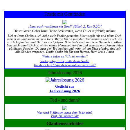
Friede mit Gott finden
„Lasst euch versöhnen mit Gott!“ (Bibel, 2. Kor. 5,20)"
Dieses kurze Gebet kann Deine Seele retten, wenn Du es aufrichtig meinst:
Lieber Jesus Christus, ich habe viele Fehler gemacht. Bitte vergib mir und nimm Dich
meiner an und komm in mein Herz. Werde Du ab jetzt der Herr meines Lebens. Ich will
an Dich glauben und Dir treu nachfolgen. Bitte heile mich und leite Du mich in allem.
Lass mich durch Dich zu einem neuen Menschen werden und schenke mir Deinen tiefen
göttlichen Frieden. Du hast den Tod besiegt und wenn ich an Dich glaube, sind mir
alle Sünden vergeben. Dafür danke ich Dir von Herzen, Herr Jesus. Amen
Weitere Infos zu "Christ werden"
Vortrag-Tipp: Eile, rette deine Seele!
Kurzbotschaft "Lass dich versöhnen mit Gott!"
Jahreslosung 2026
Gedicht zur
Jahreslosung 2026
Tod - und dann?
Was wird 5 Minuten nach dem Tode sein?
Prof. Dr. Werner Gitt
Glaubensvorbilder