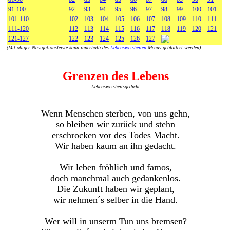
91-100
92
93
94
95
96
97
98
99
100
101
101-110
102
103
104
105
106
107
108
109
110
111
111-120
112
113
114
115
116
117
118
119
120
121
121-127
122
123
124
125
126
127
(Mit obiger Navigationsleiste kann innerhalb des
Lebensweisheiten
-Menüs geblättert werden)
Grenzen des Lebens
Lebensweisheitsgedicht
Wenn Menschen sterben, von uns gehn,
so bleiben wir zurück und stehn
erschrocken vor des Todes Macht.
Wir haben kaum an ihn gedacht.
Wir leben fröhlich und famos,
doch manchmal auch gedankenlos.
Die Zukunft haben wir geplant,
wir nehmen´s selber in die Hand.
Wer will in unserm Tun uns bremsen?