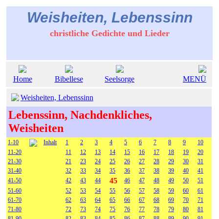
Weisheiten, Lebenssinn
christliche Gedichte und Lieder
Home
Bibellese
Seelsorge
MENÜ
Weisheiten, Lebenssinn
Lebenssinn, Nachdenkliches,
Weisheiten
1-10
Inhalt
1
2
3
4
5
6
7
8
9
10
11-20
11
12
13
14
15
16
17
18
19
20
21-30
21
23
24
25
26
27
28
29
30
31
31-40
32
33
34
35
36
37
38
39
40
41
45
41-50
42
43
44
46
47
48
49
50
51
51-60
52
53
54
55
56
57
58
59
60
61
61-70
62
63
64
65
66
67
68
69
70
71
71-80
72
73
74
75
76
77
78
79
80
81
81-90
82
83
84
85
86
87
88
89
90
91