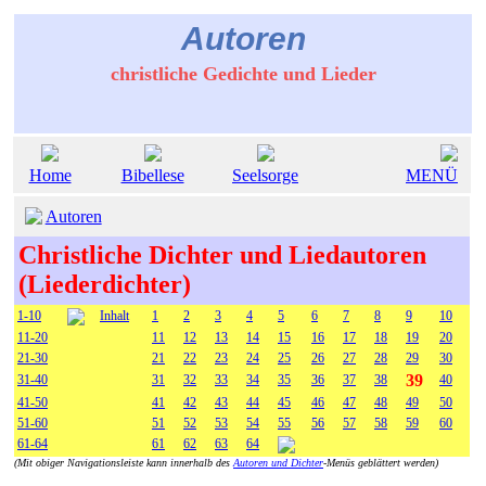
Autoren
christliche Gedichte und Lieder
Home
Bibellese
Seelsorge
MENÜ
Autoren
Christliche Dichter und Liedautoren
(Liederdichter)
1-10
Inhalt
1
2
3
4
5
6
7
8
9
10
11-20
11
12
13
14
15
16
17
18
19
20
21-30
21
22
23
24
25
26
27
28
29
30
39
31-40
31
32
33
34
35
36
37
38
40
41-50
41
42
43
44
45
46
47
48
49
50
51-60
51
52
53
54
55
56
57
58
59
60
61-64
61
62
63
64
(Mit obiger Navigationsleiste kann innerhalb des
Autoren und Dichter
-Menüs geblättert werden)