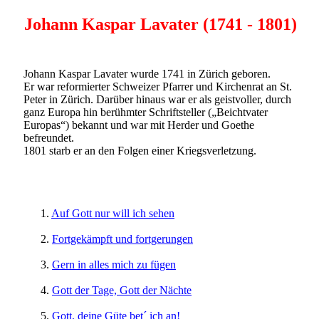
Johann Kaspar Lavater (1741 - 1801)
Johann Kaspar Lavater wurde 1741 in Zürich geboren.
Er war reformierter Schweizer Pfarrer und Kirchenrat an St.
Peter in Zürich. Darüber hinaus war er als geistvoller, durch
ganz Europa hin berühmter Schriftsteller („Beichtvater
Europas“) bekannt und war mit Herder und Goethe
befreundet.
1801 starb er an den Folgen einer Kriegsverletzung.
1.
Auf Gott nur will ich sehen
2.
Fortgekämpft und fortgerungen
3.
Gern in alles mich zu fügen
4.
Gott der Tage, Gott der Nächte
5.
Gott, deine Güte bet´ ich an!