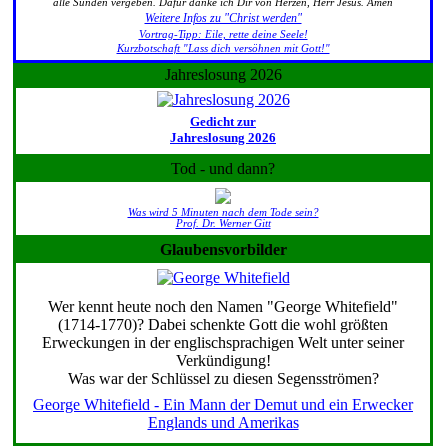
alle Sünden vergeben. Dafür danke ich Dir von Herzen, Herr Jesus. Amen
Weitere Infos zu "Christ werden"
Vortrag-Tipp: Eile, rette deine Seele!
Kurzbotschaft "Lass dich versöhnen mit Gott!"
Jahreslosung 2026
Gedicht zur
Jahreslosung 2026
Tod - und dann?
Was wird 5 Minuten nach dem Tode sein?
Prof. Dr. Werner Gitt
Glaubensvorbilder
Wer kennt heute noch den Namen "George Whitefield"
(1714-1770)? Dabei schenkte Gott die wohl größten
Erweckungen in der englischsprachigen Welt unter seiner
Verkündigung!
Was war der Schlüssel zu diesen Segensströmen?
George Whitefield - Ein Mann der Demut und ein Erwecker
Englands und Amerikas