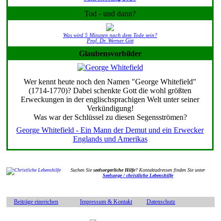
Tod - und dann?
Was wird 5 Minuten nach dem Tode sein?
Prof. Dr. Werner Gitt
Glaubensvorbilder
Wer kennt heute noch den Namen "George Whitefield"
(1714-1770)? Dabei schenkte Gott die wohl größten
Erweckungen in der englischsprachigen Welt unter seiner
Verkündigung!
Was war der Schlüssel zu diesen Segensströmen?
George Whitefield - Ein Mann der Demut und ein Erwecker
Englands und Amerikas
Suchen Sie
seelsorgerliche Hilfe
? Kontaktadressen finden Sie unter
Seelsorge / christliche Lebenshilfe
Beiträge einreichen
Impressum & Kontakt
Datenschutz