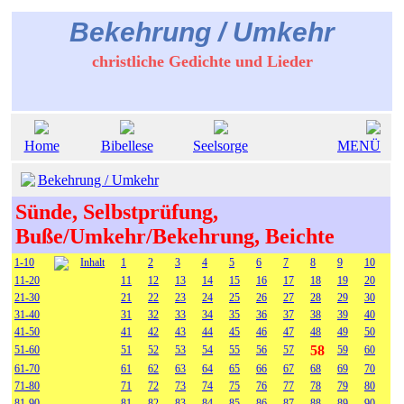
Bekehrung / Umkehr
christliche Gedichte und Lieder
Home
Bibellese
Seelsorge
MENÜ
Bekehrung / Umkehr
Sünde, Selbstprüfung,
Buße/Umkehr/Bekehrung, Beichte
1-10
Inhalt
1
2
3
4
5
6
7
8
9
10
11-20
11
12
13
14
15
16
17
18
19
20
21-30
21
22
23
24
25
26
27
28
29
30
31-40
31
32
33
34
35
36
37
38
39
40
41-50
41
42
43
44
45
46
47
48
49
50
58
51-60
51
52
53
54
55
56
57
59
60
61-70
61
62
63
64
65
66
67
68
69
70
71-80
71
72
73
74
75
76
77
78
79
80
81-90
81
82
83
84
85
86
87
88
89
90