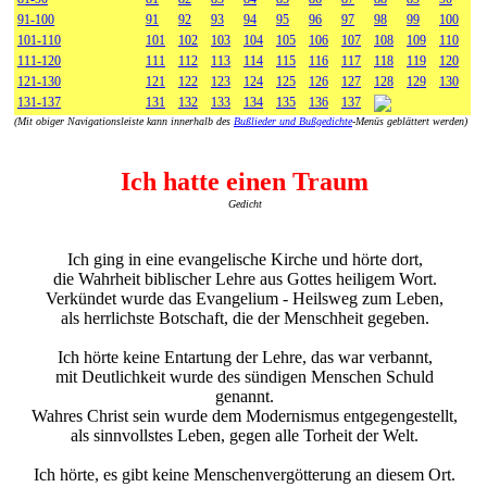
91-100
91
92
93
94
95
96
97
98
99
100
101-110
101
102
103
104
105
106
107
108
109
110
111-120
111
112
113
114
115
116
117
118
119
120
121-130
121
122
123
124
125
126
127
128
129
130
131-137
131
132
133
134
135
136
137
(Mit obiger Navigationsleiste kann innerhalb des
Bußlieder und Bußgedichte
-Menüs geblättert werden)
Ich hatte einen Traum
Gedicht
Ich ging in eine evangelische Kirche und hörte dort,
die Wahrheit biblischer Lehre aus Gottes heiligem Wort.
Verkündet wurde das Evangelium - Heilsweg zum Leben,
als herrlichste Botschaft, die der Menschheit gegeben.
Ich hörte keine Entartung der Lehre, das war verbannt,
mit Deutlichkeit wurde des sündigen Menschen Schuld
genannt.
Wahres Christ sein wurde dem Modernismus entgegengestellt,
als sinnvollstes Leben, gegen alle Torheit der Welt.
Ich hörte, es gibt keine Menschenvergötterung an diesem Ort.