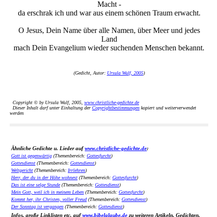
Macht -
da erschrak ich und war aus einem schönen Traum erwacht.
O Jesus, Dein Name über alle Namen, über Meer und jedes
Land
mach Dein Evangelium wieder suchenden Menschen bekannt.
(Gedicht, Autor:
Ursula Wulf, 2005
)
Copyright © by Ursula Wulf, 2005,
www.christliche-gedichte.de
Dieser Inhalt darf unter Einhaltung der
Copyrightbestimmungen
kopiert und weiterverwendet
werden
Ähnliche Gedichte u. Lieder auf
www.christliche-gedichte.de
:
Gott ist gegenwärtig
(Themenbereich:
Gottesfurcht
)
Gottesdienst
(Themenbereich:
Gottesdienst
)
Weltgericht
(Themenbereich:
Irrlehren
)
Herr, der du in der Höhe wohnest
(Themenbereich:
Gottesfurcht
)
Das ist eine selge Stunde
(Themenbereich:
Gottesdienst
)
Mein Gott, weil ich in meinem Leben
(Themenbereich:
Gottesfurcht
)
Kommt her, ihr Christen, voller Freud
(Themenbereich:
Gottesdienst
)
Der Sonntag ist vergangen
(Themenbereich:
Gottesdienst
)
Infos, große Linklisten etc. auf
www.bibelglaube.de
zu weiteren Artikeln, Gedichten,