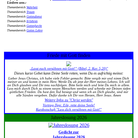
Liedern usw.:
Themenbereich
Wahrheit
Themenbereich
Traum
Themenbereich
Gottesdienst
Themenbereich
Irrlehren
Themenbereich
Gottesfurcht
Themenbereich
Gottes Lehre
Friede mit Gott finden
„Lasst euch versöhnen mit Gott!“ (Bibel, 2. Kor. 5,20)"
Dieses kurze Gebet kann Deine Seele retten, wenn Du es aufrichtig meinst:
Lieber Jesus Christus, ich habe viele Fehler gemacht. Bitte vergib mir und nimm Dich
meiner an und komm in mein Herz. Werde Du ab jetzt der Herr meines Lebens. Ich will
an Dich glauben und Dir treu nachfolgen. Bitte heile mich und leite Du mich in allem.
Lass mich durch Dich zu einem neuen Menschen werden und schenke mir Deinen tiefen
göttlichen Frieden. Du hast den Tod besiegt und wenn ich an Dich glaube, sind mir
alle Sünden vergeben. Dafür danke ich Dir von Herzen, Herr Jesus. Amen
Weitere Infos zu "Christ werden"
Vortrag-Tipp: Eile, rette deine Seele!
Kurzbotschaft "Lass dich versöhnen mit Gott!"
Jahreslosung 2026
Gedicht zur
Jahreslosung 2026