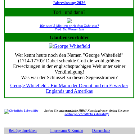
Jahreslosung 2026
Tod - und dann?
Was wird 5 Minuten nach dem Tode sein?
Prof. Dr. Werner Gitt
Glaubensvorbilder
Wer kennt heute noch den Namen "George Whitefield"
(1714-1770)? Dabei schenkte Gott die wohl größten
Erweckungen in der englischsprachigen Welt unter seiner
Verkündigung!
Was war der Schlüssel zu diesen Segensströmen?
George Whitefield - Ein Mann der Demut und ein Erwecker
Englands und Amerikas
Suchen Sie
seelsorgerliche Hilfe
? Kontaktadressen finden Sie unter
Seelsorge / christliche Lebenshilfe
Beiträge einreichen
Impressum & Kontakt
Datenschutz