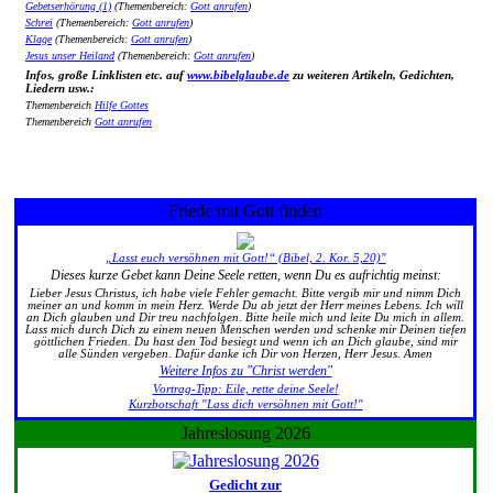
Gebetserhörung (1)
(Themenbereich:
Gott anrufen
)
Schrei
(Themenbereich:
Gott anrufen
)
Klage
(Themenbereich:
Gott anrufen
)
Jesus unser Heiland
(Themenbereich:
Gott anrufen
)
Infos, große Linklisten etc. auf
www.bibelglaube.de
zu weiteren Artikeln, Gedichten,
Liedern usw.:
Themenbereich
Hilfe Gottes
Themenbereich
Gott anrufen
Friede mit Gott finden
„Lasst euch versöhnen mit Gott!“ (Bibel, 2. Kor. 5,20)"
Dieses kurze Gebet kann Deine Seele retten, wenn Du es aufrichtig meinst:
Lieber Jesus Christus, ich habe viele Fehler gemacht. Bitte vergib mir und nimm Dich
meiner an und komm in mein Herz. Werde Du ab jetzt der Herr meines Lebens. Ich will
an Dich glauben und Dir treu nachfolgen. Bitte heile mich und leite Du mich in allem.
Lass mich durch Dich zu einem neuen Menschen werden und schenke mir Deinen tiefen
göttlichen Frieden. Du hast den Tod besiegt und wenn ich an Dich glaube, sind mir
alle Sünden vergeben. Dafür danke ich Dir von Herzen, Herr Jesus. Amen
Weitere Infos zu "Christ werden"
Vortrag-Tipp: Eile, rette deine Seele!
Kurzbotschaft "Lass dich versöhnen mit Gott!"
Jahreslosung 2026
Gedicht zur