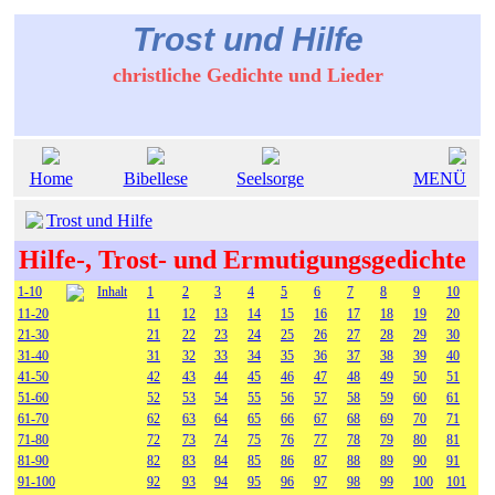
Trost und Hilfe
christliche Gedichte und Lieder
Home
Bibellese
Seelsorge
MENÜ
Trost und Hilfe
Hilfe-, Trost- und Ermutigungsgedichte
1-10
Inhalt
1
2
3
4
5
6
7
8
9
10
11-20
11
12
13
14
15
16
17
18
19
20
21-30
21
22
23
24
25
26
27
28
29
30
31-40
31
32
33
34
35
36
37
38
39
40
41-50
42
43
44
45
46
47
48
49
50
51
51-60
52
53
54
55
56
57
58
59
60
61
61-70
62
63
64
65
66
67
68
69
70
71
71-80
72
73
74
75
76
77
78
79
80
81
81-90
82
83
84
85
86
87
88
89
90
91
91-100
92
93
94
95
96
97
98
99
100
101