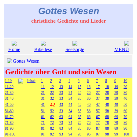
Gottes Wesen
christliche Gedichte und Lieder
Home
Bibellese
Seelsorge
MENÜ
Gottes Wesen
Gedichte über Gott und sein Wesen
1-10
Inhalt
1
2
3
4
5
6
7
8
9
10
11-20
11
12
13
14
15
16
17
18
19
20
21-30
21
22
23
24
25
26
27
28
29
30
31-40
31
32
33
34
35
36
37
38
39
40
42
41-50
41
43
44
45
46
47
48
49
50
51-60
51
52
53
54
55
56
57
58
59
60
61-70
61
62
63
64
65
66
67
68
69
70
71-80
71
72
73
74
75
76
77
78
79
80
81-90
81
82
83
84
85
86
87
88
89
90
91-100
91
92
93
94
95
96
97
98
99
100