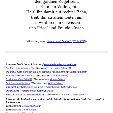
den goldnen Zügel sein.
darin mein Wille geht.
Halt´ ihn damit auf rechter Bahn,
treib ihn zu allem Guten an,
so wird in dem Gewissen
sich Fried´ und Freude küssen.
(Gotteslied, Autor:
Johann Jakob Rambach (1693 - 1735)
)
Ähnliche Gedichte u. Lieder auf
www.christliche-gedichte.de
:
Ein feste Burg ist unser Gott
(Themenbereich:
Gottes Allmacht
)
Du großer Gott, wenn ich die Welt betrachte
(Themenbereich:
Gottes Allmacht
)
Es braust der See Tiberias
(Themenbereich:
Gottes Allmacht
)
Ist Gott an allem Schuld?
(Themenbereich:
Gottes Gebote
)
In Schauern bebte Sinai
(Themenbereich:
Gottes Gebote
)
Was zagst du? Gott regiert die Welt!
(Themenbereich:
Gottes Allmacht
)
Dimensionen
(Themenbereich:
Gottes Allmacht
)
Wenn die Wüste zur Himmelsleiter wird
(Themenbereich:
Gottes Gegenwart
)
Infos, große Linklisten etc. auf
www.bibelglaube.de
zu weiteren Artikeln, Gedichten,
Liedern usw.:
Themenbereich
Gottesgemeinschaft
Themenbereich
Gottes Gebote