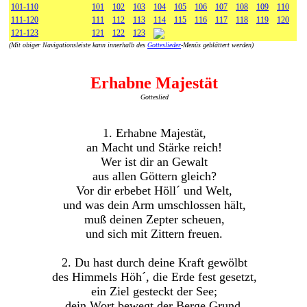
101-110
101
102
103
104
105
106
107
108
109
110
111-120
111
112
113
114
115
116
117
118
119
120
121-123
121
122
123
(Mit obiger Navigationsleiste kann innerhalb des
Gotteslieder
-Menüs geblättert werden)
Erhabne Majestät
Gotteslied
1. Erhabne Majestät,
an Macht und Stärke reich!
Wer ist dir an Gewalt
aus allen Göttern gleich?
Vor dir erbebet Höll´ und Welt,
und was dein Arm umschlossen hält,
muß deinen Zepter scheuen,
und sich mit Zittern freuen.
2. Du hast durch deine Kraft gewölbt
des Himmels Höh´, die Erde fest gesetzt,
ein Ziel gesteckt der See;
dein Wort bewegt der Berge Grund,