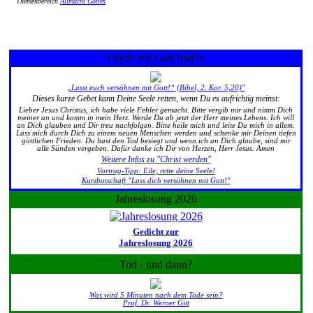
Themenbereich
Allmacht Gottes
Friede mit Gott finden
„Lasst euch versöhnen mit Gott!“ (Bibel, 2. Kor. 5,20)"
Dieses kurze Gebet kann Deine Seele retten, wenn Du es aufrichtig meinst:
Lieber Jesus Christus, ich habe viele Fehler gemacht. Bitte vergib mir und nimm Dich
meiner an und komm in mein Herz. Werde Du ab jetzt der Herr meines Lebens. Ich will
an Dich glauben und Dir treu nachfolgen. Bitte heile mich und leite Du mich in allem.
Lass mich durch Dich zu einem neuen Menschen werden und schenke mir Deinen tiefen
göttlichen Frieden. Du hast den Tod besiegt und wenn ich an Dich glaube, sind mir
alle Sünden vergeben. Dafür danke ich Dir von Herzen, Herr Jesus. Amen
Weitere Infos zu "Christ werden"
Vortrag-Tipp: Eile, rette deine Seele!
Kurzbotschaft "Lass dich versöhnen mit Gott!"
Jahreslosung 2026
Gedicht zur
Jahreslosung 2026
Tod - und dann?
Was wird 5 Minuten nach dem Tode sein?
Prof. Dr. Werner Gitt