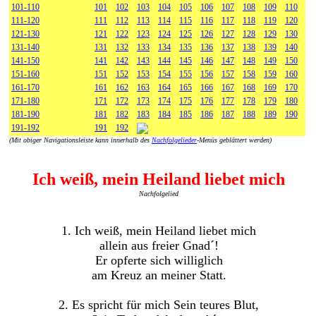
101-110
101
102
103
104
105
106
107
108
109
110
111-120
111
112
113
114
115
116
117
118
119
120
121-130
121
122
123
124
125
126
127
128
129
130
131-140
131
132
133
134
135
136
137
138
139
140
141-150
141
142
143
144
145
146
147
148
149
150
151-160
151
152
153
154
155
156
157
158
159
160
161-170
161
162
163
164
165
166
167
168
169
170
171-180
171
172
173
174
175
176
177
178
179
180
181-190
181
182
183
184
185
186
187
188
189
190
191-192
191
192
(Mit obiger Navigationsleiste kann innerhalb des
Nachfolgelieder
-Menüs geblättert werden)
Ich weiß, mein Heiland liebet mich
Nachfolgelied
1. Ich weiß, mein Heiland liebet mich
allein aus freier Gnad´!
Er opferte sich williglich
am Kreuz an meiner Statt.
2. Es spricht für mich Sein teures Blut,