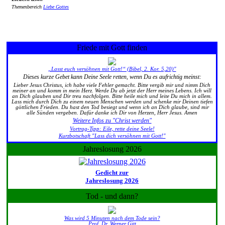
Themenbereich
Liebe Gottes
Friede mit Gott finden
„Lasst euch versöhnen mit Gott!“ (Bibel, 2. Kor. 5,20)"
Dieses kurze Gebet kann Deine Seele retten, wenn Du es aufrichtig meinst:
Lieber Jesus Christus, ich habe viele Fehler gemacht. Bitte vergib mir und nimm Dich
meiner an und komm in mein Herz. Werde Du ab jetzt der Herr meines Lebens. Ich will
an Dich glauben und Dir treu nachfolgen. Bitte heile mich und leite Du mich in allem.
Lass mich durch Dich zu einem neuen Menschen werden und schenke mir Deinen tiefen
göttlichen Frieden. Du hast den Tod besiegt und wenn ich an Dich glaube, sind mir
alle Sünden vergeben. Dafür danke ich Dir von Herzen, Herr Jesus. Amen
Weitere Infos zu "Christ werden"
Vortrag-Tipp: Eile, rette deine Seele!
Kurzbotschaft "Lass dich versöhnen mit Gott!"
Jahreslosung 2026
Gedicht zur
Jahreslosung 2026
Tod - und dann?
Was wird 5 Minuten nach dem Tode sein?
Prof. Dr. Werner Gitt