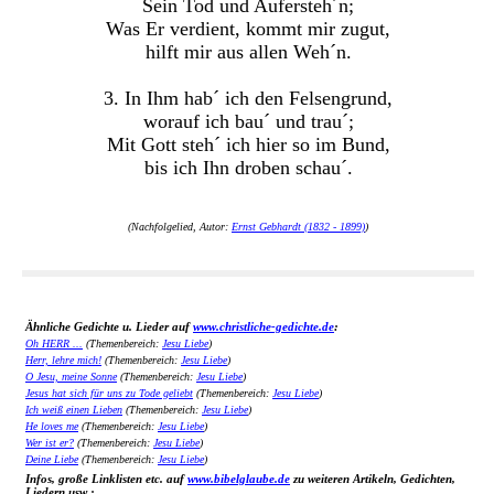
Sein Tod und Aufersteh´n;
Was Er verdient, kommt mir zugut,
hilft mir aus allen Weh´n.
3. In Ihm hab´ ich den Felsengrund,
worauf ich bau´ und trau´;
Mit Gott steh´ ich hier so im Bund,
bis ich Ihn droben schau´.
(Nachfolgelied, Autor:
Ernst Gebhardt (1832 - 1899)
)
Ähnliche Gedichte u. Lieder auf
www.christliche-gedichte.de
:
Oh HERR ...
(Themenbereich:
Jesu Liebe
)
Herr, lehre mich!
(Themenbereich:
Jesu Liebe
)
O Jesu, meine Sonne
(Themenbereich:
Jesu Liebe
)
Jesus hat sich für uns zu Tode geliebt
(Themenbereich:
Jesu Liebe
)
Ich weiß einen Lieben
(Themenbereich:
Jesu Liebe
)
He loves me
(Themenbereich:
Jesu Liebe
)
Wer ist er?
(Themenbereich:
Jesu Liebe
)
Deine Liebe
(Themenbereich:
Jesu Liebe
)
Infos, große Linklisten etc. auf
www.bibelglaube.de
zu weiteren Artikeln, Gedichten,
Liedern usw.: