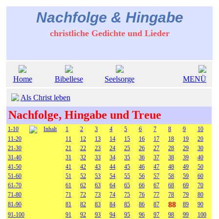
Nachfolge & Hingabe
christliche Gedichte und Lieder
Home
Bibellese
Seelsorge
MENÜ
Als Christ leben
Nachfolge, Hingabe und Treue
1-10
Inhalt
1
2
3
4
5
6
7
8
9
10
11-20
11
12
13
14
15
16
17
18
19
20
21-30
21
22
23
24
25
26
27
28
29
30
31-40
31
32
33
34
35
36
37
38
39
40
41-50
41
42
43
44
45
46
47
48
49
50
51-60
51
52
53
54
55
56
57
58
59
60
61-70
61
62
63
64
65
66
67
68
69
70
71-80
71
72
73
74
75
76
77
78
79
80
88
81-90
81
82
83
84
85
86
87
89
90
91-100
91
92
93
94
95
96
97
98
99
100