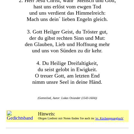
2. Herr Jesu Christ, wahr´ Mensch und Gott,
hast uns erlöst vom ewgen Tod
und uns verdient das Himmelreich:
Mach uns dein´ lieben Engeln gleich.
3. Gott Heilger Geist, du Tröster gut,
der du gibst rechten Sinn und Mut:
den Glauben, Lieb und Hoffnung mehr
und uns von Sünden zu dir kehr.
4. Du Heilige Dreifaltigkeit,
du seist gelobt in Ewigkeit.
O treuer Gott, am letzten End
nimm unsre Seel in deine Händ.
(Gotteslied, Autor: Lukas Osiander (1543-1604))
Hinweis:
Obigen Liedtext mit Noten finden Sie auch im
'ev. Kirchengesangbuch'