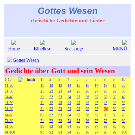
Gottes Wesen
christliche Gedichte und Lieder
Home
Bibellese
Seelsorge
MENÜ
Gottes Wesen
Gedichte über Gott und sein Wesen
1-10
Inhalt
1
2
3
4
5
6
7
8
9
10
11-20
11
12
13
14
15
16
17
18
19
20
21-30
21
22
23
24
25
26
27
28
29
30
31-40
31
32
33
34
35
36
37
38
39
40
41-50
41
42
43
44
45
46
47
48
49
50
58
51-60
51
52
53
54
55
56
57
59
60
61-70
61
62
63
64
65
66
67
68
69
70
71-80
71
72
73
74
75
76
77
78
79
80
81-90
81
82
83
84
85
86
87
88
89
90
91-100
91
92
93
94
95
96
97
98
99
100