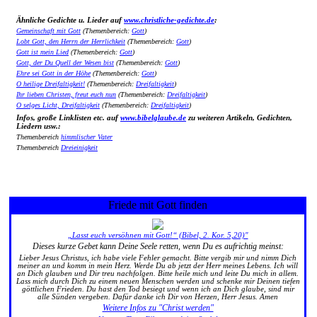
Ähnliche Gedichte u. Lieder auf
www.christliche-gedichte.de
:
Gemeinschaft mit Gott
(Themenbereich:
Gott
)
Lobt Gott, den Herrn der Herrlichkeit
(Themenbereich:
Gott
)
Gott ist mein Lied
(Themenbereich:
Gott
)
Gott, der Du Quell der Wesen bist
(Themenbereich:
Gott
)
Ehre sei Gott in der Höhe
(Themenbereich:
Gott
)
O heilige Dreifaltigkeit!
(Themenbereich:
Dreifaltigkeit
)
Ihr lieben Christen, freut euch nun
(Themenbereich:
Dreifaltigkeit
)
O selges Licht, Dreifaltigkeit
(Themenbereich:
Dreifaltigkeit
)
Infos, große Linklisten etc. auf
www.bibelglaube.de
zu weiteren Artikeln, Gedichten,
Liedern usw.:
Themenbereich
himmlischer Vater
Themenbereich
Dreieinigkeit
Friede mit Gott finden
„Lasst euch versöhnen mit Gott!“ (Bibel, 2. Kor. 5,20)"
Dieses kurze Gebet kann Deine Seele retten, wenn Du es aufrichtig meinst:
Lieber Jesus Christus, ich habe viele Fehler gemacht. Bitte vergib mir und nimm Dich
meiner an und komm in mein Herz. Werde Du ab jetzt der Herr meines Lebens. Ich will
an Dich glauben und Dir treu nachfolgen. Bitte heile mich und leite Du mich in allem.
Lass mich durch Dich zu einem neuen Menschen werden und schenke mir Deinen tiefen
göttlichen Frieden. Du hast den Tod besiegt und wenn ich an Dich glaube, sind mir
alle Sünden vergeben. Dafür danke ich Dir von Herzen, Herr Jesus. Amen
Weitere Infos zu "Christ werden"