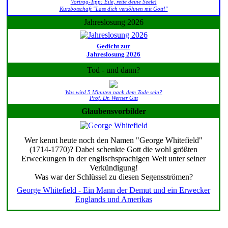
Vortrag-Tipp: Eile, rette deine Seele!
Kurzbotschaft "Lass dich versöhnen mit Gott!"
Jahreslosung 2026
Gedicht zur
Jahreslosung 2026
Tod - und dann?
Was wird 5 Minuten nach dem Tode sein?
Prof. Dr. Werner Gitt
Glaubensvorbilder
Wer kennt heute noch den Namen "George Whitefield"
(1714-1770)? Dabei schenkte Gott die wohl größten
Erweckungen in der englischsprachigen Welt unter seiner
Verkündigung!
Was war der Schlüssel zu diesen Segensströmen?
George Whitefield - Ein Mann der Demut und ein Erwecker
Englands und Amerikas