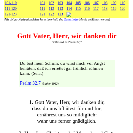
101-110
101
102
103
104
105
106
107
108
109
110
111-120
111
112
113
114
115
116
117
118
119
120
121-123
121
122
123
(Mit obiger Navigationsleiste kann innerhalb des
Gotteslieder
-Menüs geblättert werden)
Gott Vater, Herr, wir danken dir
Gotteslied
zu Psalm 32,7
Du bist mein Schirm; du wirst mich vor Angst
behüten, daß ich errettet gar fröhlich rühmen
kann. (Sela.)
Psalm 32,7
(Luther 1912)
1. Gott Vater, Herr, wir danken dir,
dass du uns b´hütest für und für,
ernährest uns so mildiglich:
wahr uns ferner gnädiglich.