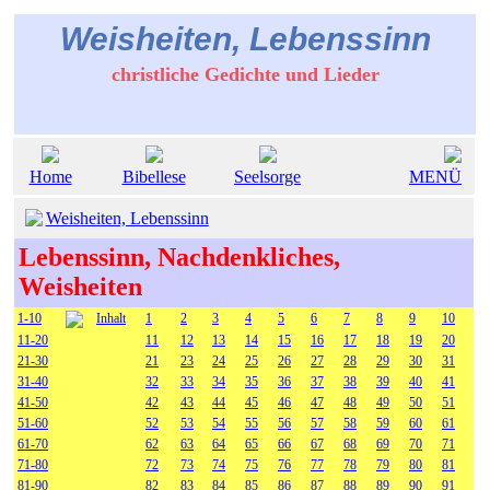
Weisheiten, Lebenssinn
christliche Gedichte und Lieder
Home
Bibellese
Seelsorge
MENÜ
Weisheiten, Lebenssinn
Lebenssinn, Nachdenkliches,
Weisheiten
1-10
Inhalt
1
2
3
4
5
6
7
8
9
10
11-20
11
12
13
14
15
16
17
18
19
20
21-30
21
23
24
25
26
27
28
29
30
31
31-40
32
33
34
35
36
37
38
39
40
41
41-50
42
43
44
45
46
47
48
49
50
51
51-60
52
53
54
55
56
57
58
59
60
61
61-70
62
63
64
65
66
67
68
69
70
71
71-80
72
73
74
75
76
77
78
79
80
81
81-90
82
83
84
85
86
87
88
89
90
91