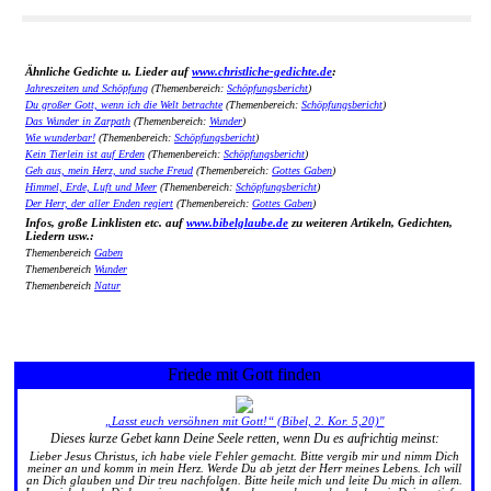
Ähnliche Gedichte u. Lieder auf
www.christliche-gedichte.de
:
Jahreszeiten und Schöpfung
(Themenbereich:
Schöpfungsbericht
)
Du großer Gott, wenn ich die Welt betrachte
(Themenbereich:
Schöpfungsbericht
)
Das Wunder in Zarpath
(Themenbereich:
Wunder
)
Wie wunderbar!
(Themenbereich:
Schöpfungsbericht
)
Kein Tierlein ist auf Erden
(Themenbereich:
Schöpfungsbericht
)
Geh aus, mein Herz, und suche Freud
(Themenbereich:
Gottes Gaben
)
Himmel, Erde, Luft und Meer
(Themenbereich:
Schöpfungsbericht
)
Der Herr, der aller Enden regiert
(Themenbereich:
Gottes Gaben
)
Infos, große Linklisten etc. auf
www.bibelglaube.de
zu weiteren Artikeln, Gedichten,
Liedern usw.:
Themenbereich
Gaben
Themenbereich
Wunder
Themenbereich
Natur
Friede mit Gott finden
„Lasst euch versöhnen mit Gott!“ (Bibel, 2. Kor. 5,20)"
Dieses kurze Gebet kann Deine Seele retten, wenn Du es aufrichtig meinst:
Lieber Jesus Christus, ich habe viele Fehler gemacht. Bitte vergib mir und nimm Dich
meiner an und komm in mein Herz. Werde Du ab jetzt der Herr meines Lebens. Ich will
an Dich glauben und Dir treu nachfolgen. Bitte heile mich und leite Du mich in allem.