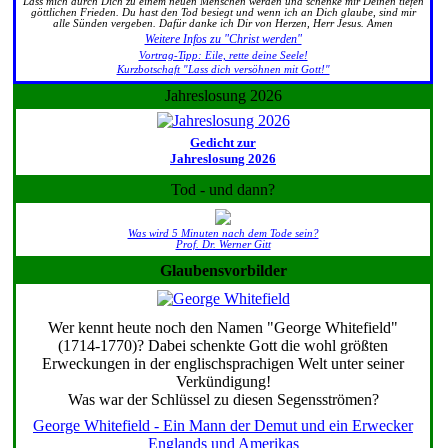
Lass mich durch Dich zu einem neuen Menschen werden und schenke mir Deinen tiefen
göttlichen Frieden. Du hast den Tod besiegt und wenn ich an Dich glaube, sind mir
alle Sünden vergeben. Dafür danke ich Dir von Herzen, Herr Jesus. Amen
Weitere Infos zu "Christ werden"
Vortrag-Tipp: Eile, rette deine Seele!
Kurzbotschaft "Lass dich versöhnen mit Gott!"
Jahreslosung 2026
Gedicht zur
Jahreslosung 2026
Tod - und dann?
Was wird 5 Minuten nach dem Tode sein?
Prof. Dr. Werner Gitt
Glaubensvorbilder
Wer kennt heute noch den Namen "George Whitefield"
(1714-1770)? Dabei schenkte Gott die wohl größten
Erweckungen in der englischsprachigen Welt unter seiner
Verkündigung!
Was war der Schlüssel zu diesen Segensströmen?
George Whitefield - Ein Mann der Demut und ein Erwecker
Englands und Amerikas