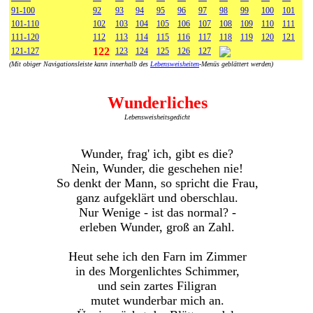
91-100
92
93
94
95
96
97
98
99
100
101
101-110
102
103
104
105
106
107
108
109
110
111
111-120
112
113
114
115
116
117
118
119
120
121
122
121-127
123
124
125
126
127
(Mit obiger Navigationsleiste kann innerhalb des
Lebensweisheiten
-Menüs geblättert werden)
Wunderliches
Lebensweisheitsgedicht
Wunder, frag' ich, gibt es die?
Nein, Wunder, die geschehen nie!
So denkt der Mann, so spricht die Frau,
ganz aufgeklärt und oberschlau.
Nur Wenige - ist das normal? -
erleben Wunder, groß an Zahl.
Heut sehe ich den Farn im Zimmer
in des Morgenlichtes Schimmer,
und sein zartes Filigran
mutet wunderbar mich an.