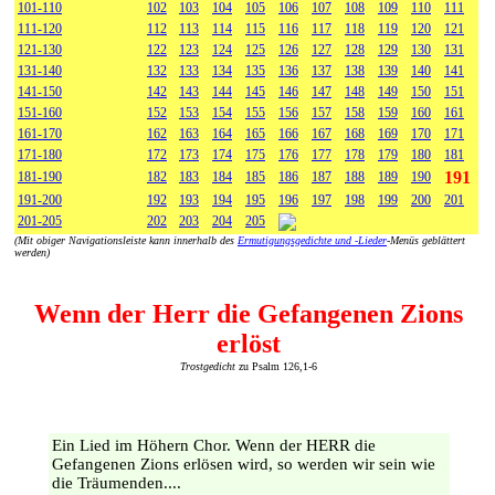
101-110
102
103
104
105
106
107
108
109
110
111
111-120
112
113
114
115
116
117
118
119
120
121
121-130
122
123
124
125
126
127
128
129
130
131
131-140
132
133
134
135
136
137
138
139
140
141
141-150
142
143
144
145
146
147
148
149
150
151
151-160
152
153
154
155
156
157
158
159
160
161
161-170
162
163
164
165
166
167
168
169
170
171
171-180
172
173
174
175
176
177
178
179
180
181
191
181-190
182
183
184
185
186
187
188
189
190
191-200
192
193
194
195
196
197
198
199
200
201
201-205
202
203
204
205
(Mit obiger Navigationsleiste kann innerhalb des
Ermutigungsgedichte und -Lieder
-Menüs geblättert
werden)
Wenn der Herr die Gefangenen Zions
erlöst
Trostgedicht
zu Psalm 126,1-6
Ein Lied im Höhern Chor. Wenn der HERR die
Gefangenen Zions erlösen wird, so werden wir sein wie
die Träumenden....