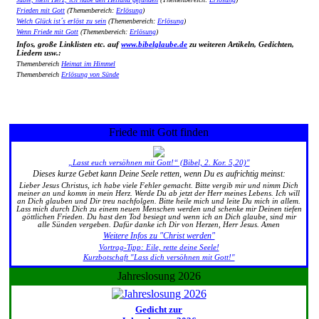
Frieden mit Gott
(Themenbereich:
Erlösung
)
Welch Glück ist´s erlöst zu sein
(Themenbereich:
Erlösung
)
Wenn Friede mit Gott
(Themenbereich:
Erlösung
)
Infos, große Linklisten etc. auf
www.bibelglaube.de
zu weiteren Artikeln, Gedichten,
Liedern usw.:
Themenbereich
Heimat im Himmel
Themenbereich
Erlösung von Sünde
Friede mit Gott finden
„Lasst euch versöhnen mit Gott!“ (Bibel, 2. Kor. 5,20)"
Dieses kurze Gebet kann Deine Seele retten, wenn Du es aufrichtig meinst:
Lieber Jesus Christus, ich habe viele Fehler gemacht. Bitte vergib mir und nimm Dich
meiner an und komm in mein Herz. Werde Du ab jetzt der Herr meines Lebens. Ich will
an Dich glauben und Dir treu nachfolgen. Bitte heile mich und leite Du mich in allem.
Lass mich durch Dich zu einem neuen Menschen werden und schenke mir Deinen tiefen
göttlichen Frieden. Du hast den Tod besiegt und wenn ich an Dich glaube, sind mir
alle Sünden vergeben. Dafür danke ich Dir von Herzen, Herr Jesus. Amen
Weitere Infos zu "Christ werden"
Vortrag-Tipp: Eile, rette deine Seele!
Kurzbotschaft "Lass dich versöhnen mit Gott!"
Jahreslosung 2026
Gedicht zur