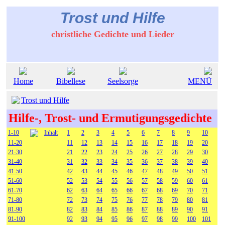
Trost und Hilfe
christliche Gedichte und Lieder
Home
Bibellese
Seelsorge
MENÜ
Trost und Hilfe
Hilfe-, Trost- und Ermutigungsgedichte
1-10
Inhalt
1
2
3
4
5
6
7
8
9
10
11-20
11
12
13
14
15
16
17
18
19
20
21-30
21
22
23
24
25
26
27
28
29
30
31-40
31
32
33
34
35
36
37
38
39
40
41-50
42
43
44
45
46
47
48
49
50
51
51-60
52
53
54
55
56
57
58
59
60
61
61-70
62
63
64
65
66
67
68
69
70
71
71-80
72
73
74
75
76
77
78
79
80
81
81-90
82
83
84
85
86
87
88
89
90
91
91-100
92
93
94
95
96
97
98
99
100
101