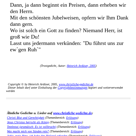
Dann, ja dann beginnt ein Preisen, dann erheben wir
den Herrn.
Mit den schönsten Jubelweisen, opfern wir Ihm Dank
dann gern.
Wo ist solch ein Gott zu finden? Niemand Herr, ist
groß wie Du!
Lasst uns jedermann verkünden: "Du führst uns zur
ew`gen Ruh`"
(Trostgedicht, Autor:
Heinrich Ardüser, 2005
)
Copyright © by Heinrich Ardüser, 2005,
www.christliche-gedichte.de
Dieser Inhalt darf unter Einhaltung der
Copyrightbestimmungen
kopiert und weiterverwendet
werden
Ähnliche Gedichte u. Lieder auf
www.christliche-gedichte.de
:
Christi Blut und Gerechtigkeit
(Themenbereich:
Erlösung
)
Jesus Christus herrscht als König
(Themenbereich:
Erlösung
)
Tetelestai (aramäisch: Es ist vollbracht)
(Themenbereich:
Erlösung
)
Was macht mich von Sünden rein?
(Themenbereich:
Erlösung
)
Juble, mein Herz, ich habe den Heiland gefunden
(Themenbereich:
Erlösung
)