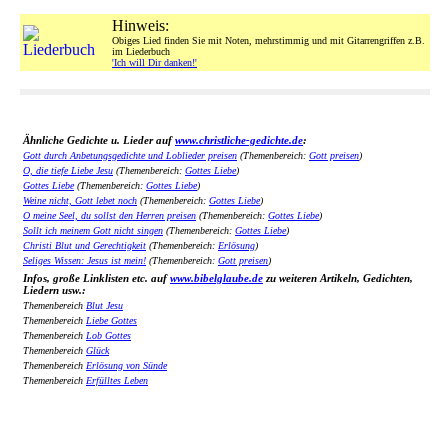
Hinweis:
Obiges Lied finden Sie mit Noten, mehrstimmig und mit Gitarrengriffen z.B.
im Liederbuch
'Ich will Dir danken!'
Ähnliche Gedichte u. Lieder auf
www.christliche-gedichte.de
:
Gott durch Anbetungsgedichte und Loblieder preisen
(Themenbereich:
Gott preisen
)
O, die tiefe Liebe Jesu
(Themenbereich:
Gottes Liebe
)
Gottes Liebe
(Themenbereich:
Gottes Liebe
)
Weine nicht, Gott lebet noch
(Themenbereich:
Gottes Liebe
)
O meine Seel, du sollst den Herren preisen
(Themenbereich:
Gottes Liebe
)
Sollt ich meinem Gott nicht singen
(Themenbereich:
Gottes Liebe
)
Christi Blut und Gerechtigkeit
(Themenbereich:
Erlösung
)
Seliges Wissen: Jesus ist mein!
(Themenbereich:
Gott preisen
)
Infos, große Linklisten etc. auf
www.bibelglaube.de
zu weiteren Artikeln, Gedichten,
Liedern usw.:
Themenbereich
Blut Jesu
Themenbereich
Liebe Gottes
Themenbereich
Lob Gottes
Themenbereich
Glück
Themenbereich
Erlösung von Sünde
Themenbereich
Erfülltes Leben