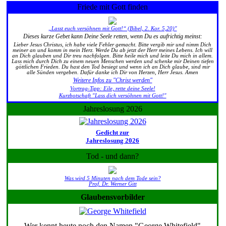
Friede mit Gott finden
„Lasst euch versöhnen mit Gott!“ (Bibel, 2. Kor. 5,20)"
Dieses kurze Gebet kann Deine Seele retten, wenn Du es aufrichtig meinst:
Lieber Jesus Christus, ich habe viele Fehler gemacht. Bitte vergib mir und nimm Dich
meiner an und komm in mein Herz. Werde Du ab jetzt der Herr meines Lebens. Ich will
an Dich glauben und Dir treu nachfolgen. Bitte heile mich und leite Du mich in allem.
Lass mich durch Dich zu einem neuen Menschen werden und schenke mir Deinen tiefen
göttlichen Frieden. Du hast den Tod besiegt und wenn ich an Dich glaube, sind mir
alle Sünden vergeben. Dafür danke ich Dir von Herzen, Herr Jesus. Amen
Weitere Infos zu "Christ werden"
Vortrag-Tipp: Eile, rette deine Seele!
Kurzbotschaft "Lass dich versöhnen mit Gott!"
Jahreslosung 2026
Gedicht zur
Jahreslosung 2026
Tod - und dann?
Was wird 5 Minuten nach dem Tode sein?
Prof. Dr. Werner Gitt
Glaubensvorbilder
Wer kennt heute noch den Namen "George Whitefield"