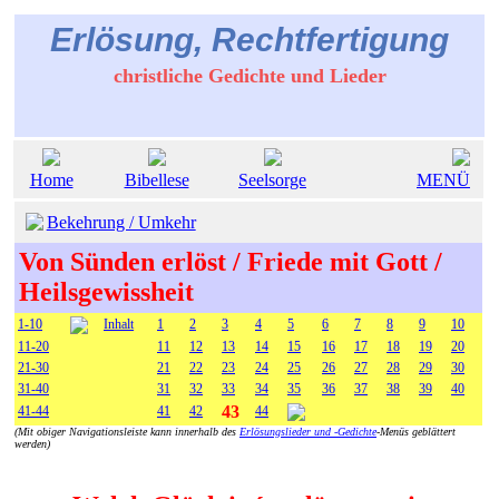
Erlösung, Rechtfertigung
christliche Gedichte und Lieder
Home
Bibellese
Seelsorge
MENÜ
Bekehrung / Umkehr
Von Sünden erlöst / Friede mit Gott /
Heilsgewissheit
1-10
Inhalt
1
2
3
4
5
6
7
8
9
10
11-20
11
12
13
14
15
16
17
18
19
20
21-30
21
22
23
24
25
26
27
28
29
30
31-40
31
32
33
34
35
36
37
38
39
40
43
41-44
41
42
44
(Mit obiger Navigationsleiste kann innerhalb des
Erlösungslieder und -Gedichte
-Menüs geblättert
werden)