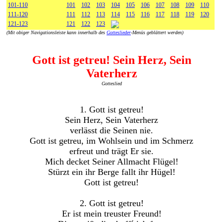
101-110
101
102
103
104
105
106
107
108
109
110
111-120
111
112
113
114
115
116
117
118
119
120
121-123
121
122
123
(Mit obiger Navigationsleiste kann innerhalb des
Gotteslieder
-Menüs geblättert werden)
Gott ist getreu! Sein Herz, Sein
Vaterherz
Gotteslied
1. Gott ist getreu!
Sein Herz, Sein Vaterherz
verlässt die Seinen nie.
Gott ist getreu, im Wohlsein und im Schmerz
erfreut und trägt Er sie.
Mich decket Seiner Allmacht Flügel!
Stürzt ein ihr Berge fallt ihr Hügel!
Gott ist getreu!
2. Gott ist getreu!
Er ist mein treuster Freund!