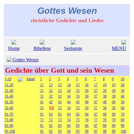
Gottes Wesen
christliche Gedichte und Lieder
Home
Bibellese
Seelsorge
MENÜ
Gottes Wesen
Gedichte über Gott und sein Wesen
1-10
Inhalt
1
2
3
4
5
6
7
8
9
10
11-20
11
12
13
14
15
16
17
18
19
20
21-30
21
22
23
24
25
26
27
28
29
30
31-40
31
32
33
34
35
36
37
38
39
40
41-50
41
42
43
44
45
46
47
48
49
50
52
51-60
51
53
54
55
56
57
58
59
60
61-70
61
62
63
64
65
66
67
68
69
70
71-80
71
72
73
74
75
76
77
78
79
80
81-90
81
82
83
84
85
86
87
88
89
90
91-100
91
92
93
94
95
96
97
98
99
100