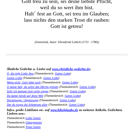
Gott treu zu sein, sei deine liebste Pflicht,
weil du so wert ihm bist.
Halt´ fest an Gott, sei treu im Glauben;
lass nichts den starken Trost dir rauben:
Gott ist getreu!
(Gotteslied, Autor: Ehrenfried Liebich (1713 - 1780))
Ähnliche Gedichte u. Lieder auf
www.christliche-gedichte.de
:
O, die tiefe Liebe Jesu
(Themenbereich:
Gottes Liebe
)
Gottes Liebe
(Themenbereich:
Gottes Liebe
)
Weine nicht, Gott lebet noch
(Themenbereich:
Gottes Liebe
)
O meine Seel, du sollst den Herren preisen
(Themenbereich:
Gottes Liebe
)
Sollt ich meinem Gott nicht singen
(Themenbereich:
Gottes Liebe
)
Du kamst herab auf diese Welt
(Themenbereich:
Gottes Liebe
)
Dornenwege / Segenswege
(Themenbereich:
Gottes Liebe
)
Der du trugst die Schmerzen aller
(Themenbereich:
Gottes Liebe
)
Infos, große Linklisten etc. auf
www.bibelglaube.de
zu weiteren Artikeln, Gedichten,
Liedern usw.:
Themenbereich
Liebe Gottes
Themenbereich
Geborgensein
Themenbereich
Treue Gottes