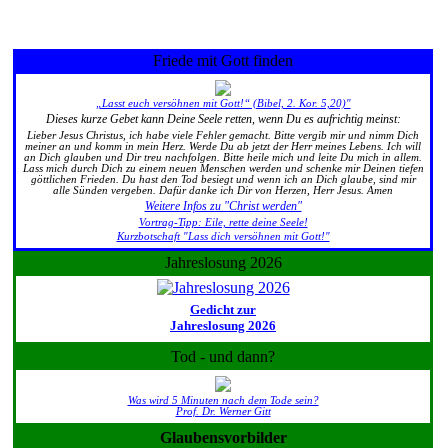
Friede mit Gott finden
„Lasst euch versöhnen mit Gott!“ (Bibel, 2. Kor. 5,20)"
Dieses kurze Gebet kann Deine Seele retten, wenn Du es aufrichtig meinst:
Lieber Jesus Christus, ich habe viele Fehler gemacht. Bitte vergib mir und nimm Dich
meiner an und komm in mein Herz. Werde Du ab jetzt der Herr meines Lebens. Ich will
an Dich glauben und Dir treu nachfolgen. Bitte heile mich und leite Du mich in allem.
Lass mich durch Dich zu einem neuen Menschen werden und schenke mir Deinen tiefen
göttlichen Frieden. Du hast den Tod besiegt und wenn ich an Dich glaube, sind mir
alle Sünden vergeben. Dafür danke ich Dir von Herzen, Herr Jesus. Amen
Weitere Infos zu "Christ werden"
Vortrag-Tipp: Eile, rette deine Seele!
Kurzbotschaft "Lass dich versöhnen mit Gott!"
Jahreslosung 2026
Gedicht zur
Jahreslosung 2026
Tod - und dann?
Was wird 5 Minuten nach dem Tode sein?
Prof. Dr. Werner Gitt
Glaubensvorbilder