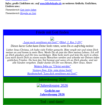
Infos, große Linklisten etc. auf
www.bibelglaube.de
zu weiteren Artikeln, Gedichten,
Liedern usw.:
Themenbereich
Gott innig lieben
Themenbereich
Hingabe an Gott
Friede mit Gott finden
„Lasst euch versöhnen mit Gott!“ (Bibel, 2. Kor. 5,20)"
Dieses kurze Gebet kann Deine Seele retten, wenn Du es aufrichtig meinst:
Lieber Jesus Christus, ich habe viele Fehler gemacht. Bitte vergib mir und nimm Dich
meiner an und komm in mein Herz. Werde Du ab jetzt der Herr meines Lebens. Ich will
an Dich glauben und Dir treu nachfolgen. Bitte heile mich und leite Du mich in allem.
Lass mich durch Dich zu einem neuen Menschen werden und schenke mir Deinen tiefen
göttlichen Frieden. Du hast den Tod besiegt und wenn ich an Dich glaube, sind mir
alle Sünden vergeben. Dafür danke ich Dir von Herzen, Herr Jesus. Amen
Weitere Infos zu "Christ werden"
Vortrag-Tipp: Eile, rette deine Seele!
Kurzbotschaft "Lass dich versöhnen mit Gott!"
Jahreslosung 2026
Gedicht zur
Jahreslosung 2026
Tod - und dann?