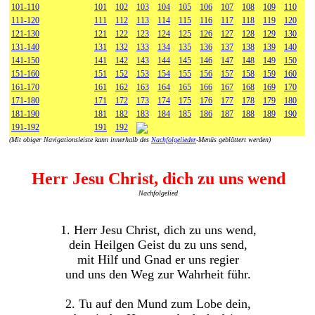
101-110
101
102
103
104
105
106
107
108
109
110
111-120
111
112
113
114
115
116
117
118
119
120
121-130
121
122
123
124
125
126
127
128
129
130
131-140
131
132
133
134
135
136
137
138
139
140
141-150
141
142
143
144
145
146
147
148
149
150
151-160
151
152
153
154
155
156
157
158
159
160
161-170
161
162
163
164
165
166
167
168
169
170
171-180
171
172
173
174
175
176
177
178
179
180
181-190
181
182
183
184
185
186
187
188
189
190
191-192
191
192
(Mit obiger Navigationsleiste kann innerhalb des
Nachfolgelieder
-Menüs geblättert werden)
Herr Jesu Christ, dich zu uns wend
Nachfolgelied
1. Herr Jesu Christ, dich zu uns wend,
dein Heilgen Geist du zu uns send,
mit Hilf und Gnad er uns regier
und uns den Weg zur Wahrheit führ.
2. Tu auf den Mund zum Lobe dein,