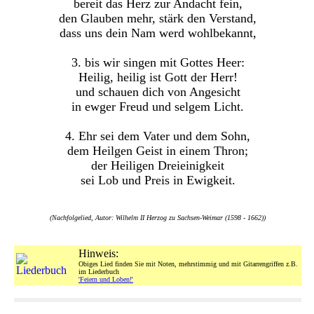
bereit das Herz zur Andacht fein,
den Glauben mehr, stärk den Verstand,
dass uns dein Nam werd wohlbekannt,
3. bis wir singen mit Gottes Heer:
Heilig, heilig ist Gott der Herr!
und schauen dich von Angesicht
in ewger Freud und selgem Licht.
4. Ehr sei dem Vater und dem Sohn,
dem Heilgen Geist in einem Thron;
der Heiligen Dreieinigkeit
sei Lob und Preis in Ewigkeit.
(Nachfolgelied, Autor: Wilhelm II Herzog zu Sachsen-Weimar (1598 - 1662))
Hinweis:
Obiges Lied finden Sie mit Noten, mehrstimmig und mit Gitarrengriffen z.B.
im Liederbuch
'Feiern und Loben!'