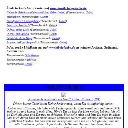
Ähnliche Gedichte u. Lieder auf
www.christliche-gedichte.de
:
Gebete in Reimform (Gebetsgedichte, Gebetslieder)
(Themenbereich:
Gebet
)
Tischgebete
(Themenbereich:
Gebet
)
Abendgebete / Kindergebete
(Themenbereich:
Gebet
)
Beter sind kostbar!
(Themenbereich:
Gebet
)
O Jesu, süßes Licht
(Themenbereich:
Gebet
)
O Jesu, sieh darein
(Themenbereich:
Gebet
)
Befiehl du deine Wege
(Themenbereich:
Gebet
)
Ernster, heil‘ger Augenblick
(Themenbereich:
Gebet
)
Infos, große Linklisten etc. auf
www.bibelglaube.de
zu weiteren Artikeln, Gedichten,
Liedern usw.:
Themenbereich
Orientierung
Themenbereich
Nachfolge
Themenbereich
Gebete
Friede mit Gott finden
„Lasst euch versöhnen mit Gott!“ (Bibel, 2. Kor. 5,20)"
Dieses kurze Gebet kann Deine Seele retten, wenn Du es aufrichtig meinst:
Lieber Jesus Christus, ich habe viele Fehler gemacht. Bitte vergib mir und nimm Dich
meiner an und komm in mein Herz. Werde Du ab jetzt der Herr meines Lebens. Ich will
an Dich glauben und Dir treu nachfolgen. Bitte heile mich und leite Du mich in allem.
Lass mich durch Dich zu einem neuen Menschen werden und schenke mir Deinen tiefen
göttlichen Frieden. Du hast den Tod besiegt und wenn ich an Dich glaube, sind mir
alle Sünden vergeben. Dafür danke ich Dir von Herzen, Herr Jesus. Amen