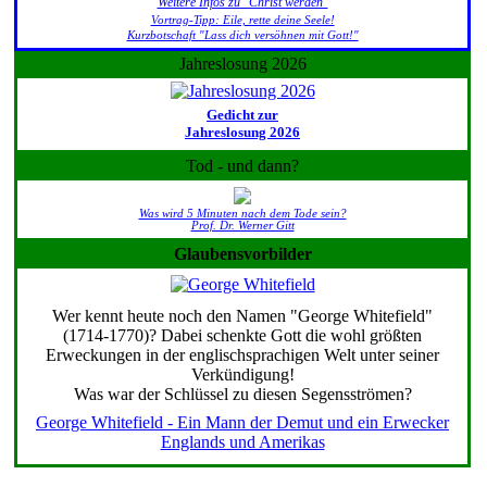
Weitere Infos zu "Christ werden"
Vortrag-Tipp: Eile, rette deine Seele!
Kurzbotschaft "Lass dich versöhnen mit Gott!"
Jahreslosung 2026
Gedicht zur
Jahreslosung 2026
Tod - und dann?
Was wird 5 Minuten nach dem Tode sein?
Prof. Dr. Werner Gitt
Glaubensvorbilder
Wer kennt heute noch den Namen "George Whitefield"
(1714-1770)? Dabei schenkte Gott die wohl größten
Erweckungen in der englischsprachigen Welt unter seiner
Verkündigung!
Was war der Schlüssel zu diesen Segensströmen?
George Whitefield - Ein Mann der Demut und ein Erwecker
Englands und Amerikas