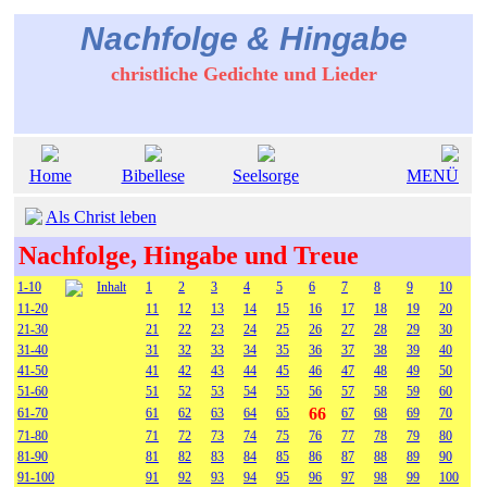
Nachfolge & Hingabe
christliche Gedichte und Lieder
Home
Bibellese
Seelsorge
MENÜ
Als Christ leben
Nachfolge, Hingabe und Treue
1-10
Inhalt
1
2
3
4
5
6
7
8
9
10
11-20
11
12
13
14
15
16
17
18
19
20
21-30
21
22
23
24
25
26
27
28
29
30
31-40
31
32
33
34
35
36
37
38
39
40
41-50
41
42
43
44
45
46
47
48
49
50
51-60
51
52
53
54
55
56
57
58
59
60
66
61-70
61
62
63
64
65
67
68
69
70
71-80
71
72
73
74
75
76
77
78
79
80
81-90
81
82
83
84
85
86
87
88
89
90
91-100
91
92
93
94
95
96
97
98
99
100