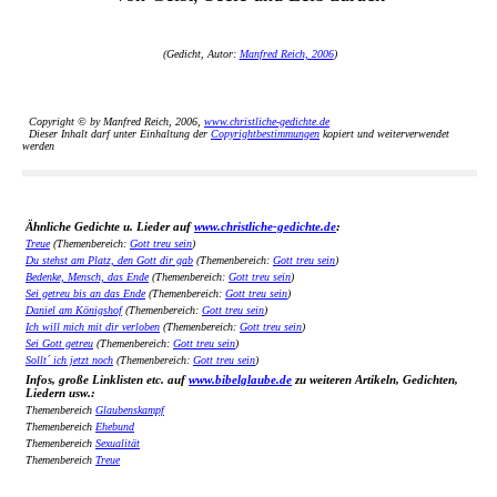
(Gedicht, Autor:
Manfred Reich, 2006
)
Copyright © by Manfred Reich, 2006,
www.christliche-gedichte.de
Dieser Inhalt darf unter Einhaltung der
Copyrightbestimmungen
kopiert und weiterverwendet
werden
Ähnliche Gedichte u. Lieder auf
www.christliche-gedichte.de
:
Treue
(Themenbereich:
Gott treu sein
)
Du stehst am Platz, den Gott dir gab
(Themenbereich:
Gott treu sein
)
Bedenke, Mensch, das Ende
(Themenbereich:
Gott treu sein
)
Sei getreu bis an das Ende
(Themenbereich:
Gott treu sein
)
Daniel am Königshof
(Themenbereich:
Gott treu sein
)
Ich will mich mit dir verloben
(Themenbereich:
Gott treu sein
)
Sei Gott getreu
(Themenbereich:
Gott treu sein
)
Sollt´ ich jetzt noch
(Themenbereich:
Gott treu sein
)
Infos, große Linklisten etc. auf
www.bibelglaube.de
zu weiteren Artikeln, Gedichten,
Liedern usw.:
Themenbereich
Glaubenskampf
Themenbereich
Ehebund
Themenbereich
Sexualität
Themenbereich
Treue