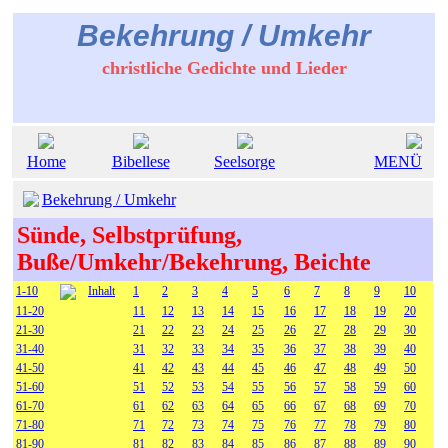
Bekehrung / Umkehr
christliche Gedichte und Lieder
Home
Bibellese
Seelsorge
MENÜ
Bekehrung / Umkehr
Sünde, Selbstprüfung,
Buße/Umkehr/Bekehrung, Beichte
1-10
Inhalt
1
2
3
4
5
6
7
8
9
10
11-20
11
12
13
14
15
16
17
18
19
20
21-30
21
22
23
24
25
26
27
28
29
30
31-40
31
32
33
34
35
36
37
38
39
40
41-50
41
42
43
44
45
46
47
48
49
50
51-60
51
52
53
54
55
56
57
58
59
60
61-70
61
62
63
64
65
66
67
68
69
70
71-80
71
72
73
74
75
76
77
78
79
80
81-90
81
82
83
84
85
86
87
88
89
90