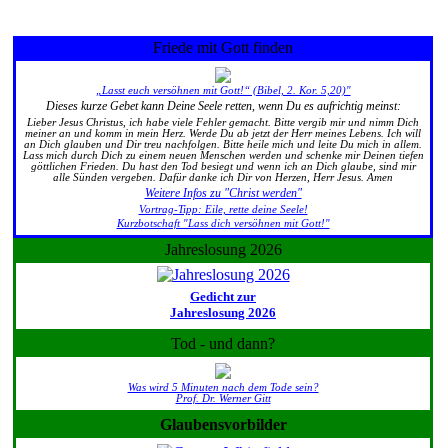
Friede mit Gott finden
„Lasst euch versöhnen mit Gott!“ (Bibel, 2. Kor. 5,20)"
Dieses kurze Gebet kann Deine Seele retten, wenn Du es aufrichtig meinst:
Lieber Jesus Christus, ich habe viele Fehler gemacht. Bitte vergib mir und nimm Dich
meiner an und komm in mein Herz. Werde Du ab jetzt der Herr meines Lebens. Ich will
an Dich glauben und Dir treu nachfolgen. Bitte heile mich und leite Du mich in allem.
Lass mich durch Dich zu einem neuen Menschen werden und schenke mir Deinen tiefen
göttlichen Frieden. Du hast den Tod besiegt und wenn ich an Dich glaube, sind mir
alle Sünden vergeben. Dafür danke ich Dir von Herzen, Herr Jesus. Amen
Weitere Infos zu "Christ werden"
Vortrag-Tipp: Eile, rette deine Seele!
Kurzbotschaft "Lass dich versöhnen mit Gott!"
Jahreslosung 2026
Gedicht zur
Jahreslosung 2026
Tod - und dann?
Was wird 5 Minuten nach dem Tode sein?
Prof. Dr. Werner Gitt
Glaubensvorbilder