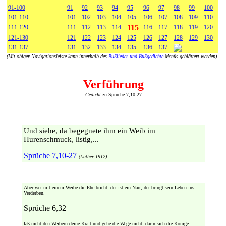
91-100
91
92
93
94
95
96
97
98
99
100
101-110
101
102
103
104
105
106
107
108
109
110
115
111-120
111
112
113
114
116
117
118
119
120
121-130
121
122
123
124
125
126
127
128
129
130
131-137
131
132
133
134
135
136
137
(Mit obiger Navigationsleiste kann innerhalb des
Bußlieder und Bußgedichte
-Menüs geblättert werden)
Verführung
Gedicht
zu Sprüche 7,10-27
Und siehe, da begegnete ihm ein Weib im
Hurenschmuck, listig,...
Sprüche 7,10-27
(Luther 1912)
Aber wer mit einem Weibe die Ehe bricht, der ist ein Narr; der bringt sein Leben ins
Verderben.
Sprüche 6,32
laß nicht den Weibern deine Kraft und gehe die Wege nicht, darin sich die Könige