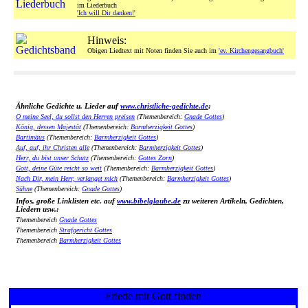
im Liederbuch
'Ich will Dir danken!'
Hinweis:
Obigen Liedtext mit Noten finden Sie auch im
'ev. Kirchengesangbuch'
Ähnliche Gedichte u. Lieder auf
www.christliche-gedichte.de
:
O meine Seel, du sollst den Herren preisen
(Themenbereich:
Gnade Gottes
)
König, dessen Majestät
(Themenbereich:
Barmherzigkeit Gottes
)
Bartimäus
(Themenbereich:
Barmherzigkeit Gottes
)
Auf, auf, ihr Christen alle
(Themenbereich:
Barmherzigkeit Gottes
)
Herr, du bist unser Schutz
(Themenbereich:
Gottes Zorn
)
Gott, deine Güte reicht so weit
(Themenbereich:
Barmherzigkeit Gottes
)
Nach Dir, mein Herr, verlanget mich
(Themenbereich:
Barmherzigkeit Gottes
)
Sühne
(Themenbereich:
Gnade Gottes
)
Infos, große Linklisten etc. auf
www.bibelglaube.de
zu weiteren Artikeln, Gedichten,
Liedern usw.:
Themenbereich
Gnade Gottes
Themenbereich
Strafgericht Gottes
Themenbereich
Barmherzigkeit Gottes
Friede mit Gott finden