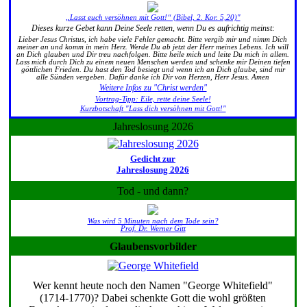
„Lasst euch versöhnen mit Gott!“ (Bibel, 2. Kor. 5,20)"
Dieses kurze Gebet kann Deine Seele retten, wenn Du es aufrichtig meinst:
Lieber Jesus Christus, ich habe viele Fehler gemacht. Bitte vergib mir und nimm Dich
meiner an und komm in mein Herz. Werde Du ab jetzt der Herr meines Lebens. Ich will
an Dich glauben und Dir treu nachfolgen. Bitte heile mich und leite Du mich in allem.
Lass mich durch Dich zu einem neuen Menschen werden und schenke mir Deinen tiefen
göttlichen Frieden. Du hast den Tod besiegt und wenn ich an Dich glaube, sind mir
alle Sünden vergeben. Dafür danke ich Dir von Herzen, Herr Jesus. Amen
Weitere Infos zu "Christ werden"
Vortrag-Tipp: Eile, rette deine Seele!
Kurzbotschaft "Lass dich versöhnen mit Gott!"
Jahreslosung 2026
Gedicht zur
Jahreslosung 2026
Tod - und dann?
Was wird 5 Minuten nach dem Tode sein?
Prof. Dr. Werner Gitt
Glaubensvorbilder
Wer kennt heute noch den Namen "George Whitefield"
(1714-1770)? Dabei schenkte Gott die wohl größten