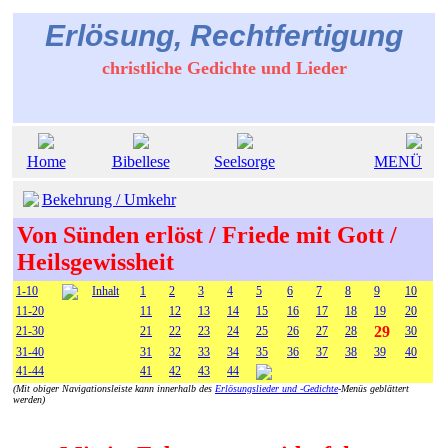
Erlösung, Rechtfertigung
christliche Gedichte und Lieder
Home
Bibellese
Seelsorge
MENÜ
Bekehrung / Umkehr
Von Sünden erlöst / Friede mit Gott /
Heilsgewissheit
1-10
Inhalt
1
2
3
4
5
6
7
8
9
10
11-20
11
12
13
14
15
16
17
18
19
20
29
21-30
21
22
23
24
25
26
27
28
30
31-40
31
32
33
34
35
36
37
38
39
40
41-44
41
42
43
44
(Mit obiger Navigationsleiste kann innerhalb des
Erlösungslieder und -Gedichte
-Menüs geblättert
werden)