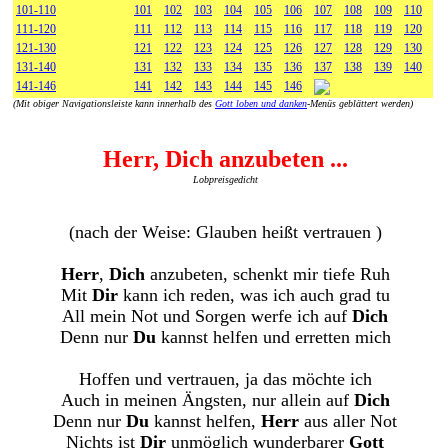
101-110
101
102
103
104
105
106
107
108
109
110
111-120
111
112
113
114
115
116
117
118
119
120
121-130
121
122
123
124
125
126
127
128
129
130
131-140
131
132
133
134
135
136
137
138
139
140
141-146
141
142
143
144
145
146
(Mit obiger Navigationsleiste kann innerhalb des
Gott loben und danken
-Menüs geblättert werden)
Herr, Dich anzubeten ...
Lobpreisgedicht
(nach der Weise: Glauben heißt vertrauen )
Herr
,
Dich
anzubeten, schenkt mir tiefe Ruh
Mit
Dir
kann ich reden, was ich auch grad tu
All mein Not und Sorgen werfe ich auf
Dich
Denn nur
Du
kannst helfen und erretten mich
Hoffen und vertrauen, ja das möchte ich
Auch in meinen Ängsten, nur allein auf
Dich
Denn nur
Du
kannst helfen,
Herr
aus aller Not
Nichts ist
Dir
unmöglich wunderbarer
Gott