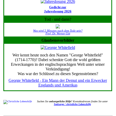
Gedicht zur
Jahreslosung 2026
Tod - und dann?
Was wird 5 Minuten nach dem Tode sein?
Prof. Dr. Werner Gitt
Glaubensvorbilder
Wer kennt heute noch den Namen "George Whitefield"
(1714-1770)? Dabei schenkte Gott die wohl größten
Erweckungen in der englischsprachigen Welt unter seiner
Verkündigung!
Was war der Schlüssel zu diesen Segensströmen?
George Whitefield - Ein Mann der Demut und ein Erwecker
Englands und Amerikas
Suchen Sie
seelsorgerliche Hilfe
? Kontaktadressen finden Sie unter
Seelsorge / christliche Lebenshilfe