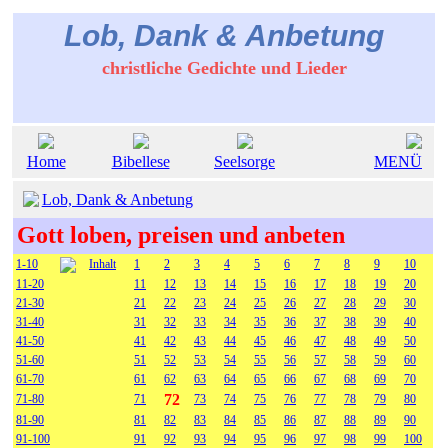
Lob, Dank & Anbetung
christliche Gedichte und Lieder
Home
Bibellese
Seelsorge
MENÜ
Lob, Dank & Anbetung
Gott loben, preisen und anbeten
1-10
Inhalt
1
2
3
4
5
6
7
8
9
10
11-20
11
12
13
14
15
16
17
18
19
20
21-30
21
22
23
24
25
26
27
28
29
30
31-40
31
32
33
34
35
36
37
38
39
40
41-50
41
42
43
44
45
46
47
48
49
50
51-60
51
52
53
54
55
56
57
58
59
60
61-70
61
62
63
64
65
66
67
68
69
70
72
71-80
71
73
74
75
76
77
78
79
80
81-90
81
82
83
84
85
86
87
88
89
90
91-100
91
92
93
94
95
96
97
98
99
100