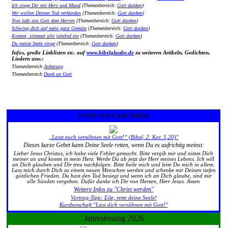
Ich singe Dir mit Herz und Mund
(Themenbereich:
Gott danken
)
Wir wollen Deinen Tod verkünden
(Themenbereich:
Gott danken
)
Nun laßt uns Gott dem Herren
(Themenbereich:
Gott danken
)
Schwing dich auf mein ganz Gemüte
(Themenbereich:
Gott danken
)
Kommt, stimmet alle jubelnd ein
(Themenbereich:
Gott danken
)
Du meine Seele singe
(Themenbereich:
Gott danken
)
Infos, große Linklisten etc. auf
www.bibelglaube.de
zu weiteren Artikeln, Gedichten,
Liedern usw.:
Themenbereich
Anbetung
Themenbereich
Dank an Gott
Friede mit Gott finden
„Lasst euch versöhnen mit Gott!“ (Bibel, 2. Kor. 5,20)"
Dieses kurze Gebet kann Deine Seele retten, wenn Du es aufrichtig meinst:
Lieber Jesus Christus, ich habe viele Fehler gemacht. Bitte vergib mir und nimm Dich
meiner an und komm in mein Herz. Werde Du ab jetzt der Herr meines Lebens. Ich will
an Dich glauben und Dir treu nachfolgen. Bitte heile mich und leite Du mich in allem.
Lass mich durch Dich zu einem neuen Menschen werden und schenke mir Deinen tiefen
göttlichen Frieden. Du hast den Tod besiegt und wenn ich an Dich glaube, sind mir
alle Sünden vergeben. Dafür danke ich Dir von Herzen, Herr Jesus. Amen
Weitere Infos zu "Christ werden"
Vortrag-Tipp: Eile, rette deine Seele!
Kurzbotschaft "Lass dich versöhnen mit Gott!"
Jahreslosung 2026