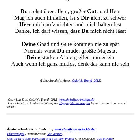
Du
stehst über allem, großer
Gott
und Herr
Mag ich auch hinfallen, ist´s
Dir
nicht zu schwer
Herr
mich aufzurichten und mich halten fest
Danke, ich darf wissen, dass
Du
mich nicht lässt
Deine
Gnad und Güte kommen nie zu spät
Niemals wirst
Du
müde, größte Majestät
Deine
starken Arme greifen immer ein
Auch wenn ich ganz mutlos, denk das kann nie sein
(Lobpreisgedicht, Autor:
Gabriele Brand, 2012
)
Copyright © by Gabriele Brand, 2012,
www.christliche-gedichte.de
Dieser Inhalt darf unter Einhaltung der
Copyrightbestimmungen
kopiert und weiterverwendet
werden
Ähnliche Gedichte u. Lieder auf
www.christliche-gedichte.de
:
Erntedankfest
(Themenbereich:
Gott danken
)
Gott durch Anbetungsgedichte und Loblieder preisen
(Themenbereich:
Gott anbeten
)