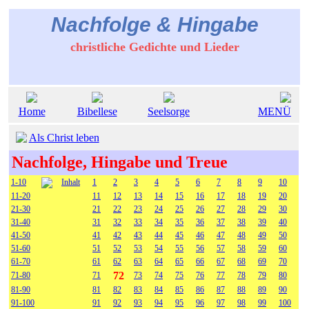
Nachfolge & Hingabe
christliche Gedichte und Lieder
Home
Bibellese
Seelsorge
MENÜ
Als Christ leben
Nachfolge, Hingabe und Treue
1-10
Inhalt
1
2
3
4
5
6
7
8
9
10
11-20
11
12
13
14
15
16
17
18
19
20
21-30
21
22
23
24
25
26
27
28
29
30
31-40
31
32
33
34
35
36
37
38
39
40
41-50
41
42
43
44
45
46
47
48
49
50
51-60
51
52
53
54
55
56
57
58
59
60
61-70
61
62
63
64
65
66
67
68
69
70
72
71-80
71
73
74
75
76
77
78
79
80
81-90
81
82
83
84
85
86
87
88
89
90
91-100
91
92
93
94
95
96
97
98
99
100