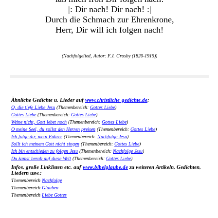
|: Dir nach! Dir nach! :|
Durch die Schmach zur Ehrenkrone,
Herr, Dir will ich folgen nach!
(Nachfolgelied, Autor: F.J. Crosby (1820-1915))
Ähnliche Gedichte u. Lieder auf
www.christliche-gedichte.de
:
O, die tiefe Liebe Jesu
(Themenbereich:
Gottes Liebe
)
Gottes Liebe
(Themenbereich:
Gottes Liebe
)
Weine nicht, Gott lebet noch
(Themenbereich:
Gottes Liebe
)
O meine Seel, du sollst den Herren preisen
(Themenbereich:
Gottes Liebe
)
Ich folge dir, mein Führer
(Themenbereich:
Nachfolge Jesu
)
Sollt ich meinem Gott nicht singen
(Themenbereich:
Gottes Liebe
)
Ich bin entschieden zu folgen Jesu
(Themenbereich:
Nachfolge Jesu
)
Du kamst herab auf diese Welt
(Themenbereich:
Gottes Liebe
)
Infos, große Linklisten etc. auf
www.bibelglaube.de
zu weiteren Artikeln, Gedichten,
Liedern usw.:
Themenbereich
Nachfolge
Themenbereich
Glauben
Themenbereich
Liebe Gottes