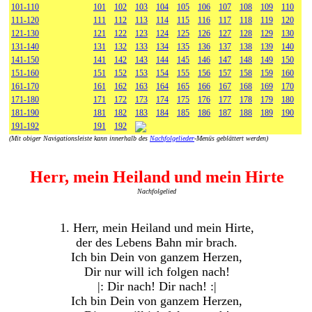
101-110
101
102
103
104
105
106
107
108
109
110
111-120
111
112
113
114
115
116
117
118
119
120
121-130
121
122
123
124
125
126
127
128
129
130
131-140
131
132
133
134
135
136
137
138
139
140
141-150
141
142
143
144
145
146
147
148
149
150
151-160
151
152
153
154
155
156
157
158
159
160
161-170
161
162
163
164
165
166
167
168
169
170
171-180
171
172
173
174
175
176
177
178
179
180
181-190
181
182
183
184
185
186
187
188
189
190
191-192
191
192
(Mit obiger Navigationsleiste kann innerhalb des
Nachfolgelieder
-Menüs geblättert werden)
Herr, mein Heiland und mein Hirte
Nachfolgelied
1. Herr, mein Heiland und mein Hirte,
der des Lebens Bahn mir brach.
Ich bin Dein von ganzem Herzen,
Dir nur will ich folgen nach!
|: Dir nach! Dir nach! :|
Ich bin Dein von ganzem Herzen,