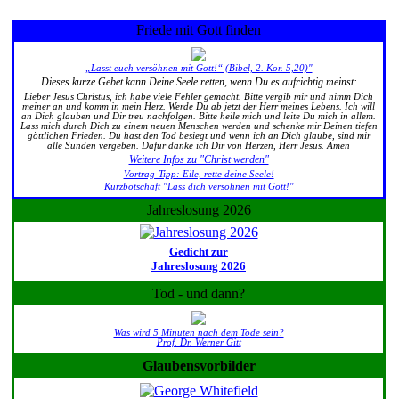
Friede mit Gott finden
„Lasst euch versöhnen mit Gott!“ (Bibel, 2. Kor. 5,20)"
Dieses kurze Gebet kann Deine Seele retten, wenn Du es aufrichtig meinst:
Lieber Jesus Christus, ich habe viele Fehler gemacht. Bitte vergib mir und nimm Dich
meiner an und komm in mein Herz. Werde Du ab jetzt der Herr meines Lebens. Ich will
an Dich glauben und Dir treu nachfolgen. Bitte heile mich und leite Du mich in allem.
Lass mich durch Dich zu einem neuen Menschen werden und schenke mir Deinen tiefen
göttlichen Frieden. Du hast den Tod besiegt und wenn ich an Dich glaube, sind mir
alle Sünden vergeben. Dafür danke ich Dir von Herzen, Herr Jesus. Amen
Weitere Infos zu "Christ werden"
Vortrag-Tipp: Eile, rette deine Seele!
Kurzbotschaft "Lass dich versöhnen mit Gott!"
Jahreslosung 2026
Gedicht zur
Jahreslosung 2026
Tod - und dann?
Was wird 5 Minuten nach dem Tode sein?
Prof. Dr. Werner Gitt
Glaubensvorbilder