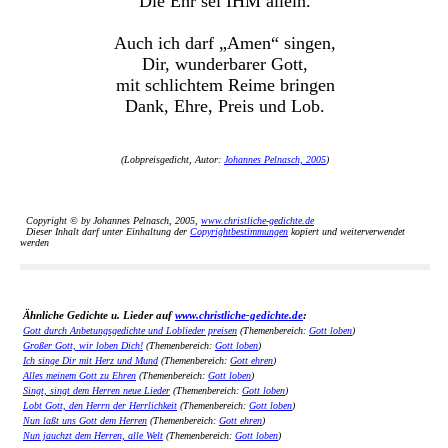
Die Ehr sei IHM allein.
Auch ich darf „Amen“ singen,
Dir, wunderbarer Gott,
mit schlichtem Reime bringen
Dank, Ehre, Preis und Lob.
(Lobpreisgedicht, Autor:
Johannes Pelnasch, 2005
)
Copyright © by Johannes Pelnasch, 2005,
www.christliche-gedichte.de
Dieser Inhalt darf unter Einhaltung der
Copyrightbestimmungen
kopiert und weiterverwendet
werden
Ähnliche Gedichte u. Lieder auf
www.christliche-gedichte.de
:
Gott durch Anbetungsgedichte und Loblieder preisen
(Themenbereich:
Gott loben
)
Großer Gott, wir loben Dich!
(Themenbereich:
Gott loben
)
Ich singe Dir mit Herz und Mund
(Themenbereich:
Gott ehren
)
Alles meinem Gott zu Ehren
(Themenbereich:
Gott loben
)
Singt, singt dem Herren neue Lieder
(Themenbereich:
Gott loben
)
Lobt Gott, den Herrn der Herrlichkeit
(Themenbereich:
Gott loben
)
Nun laßt uns Gott dem Herren
(Themenbereich:
Gott ehren
)
Nun jauchzt dem Herren, alle Welt
(Themenbereich:
Gott loben
)