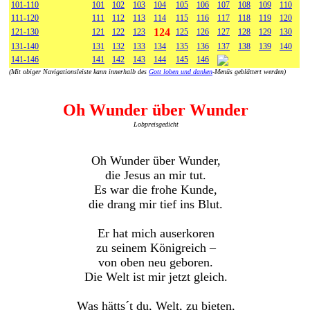
101-110
101
102
103
104
105
106
107
108
109
110
111-120
111
112
113
114
115
116
117
118
119
120
124
121-130
121
122
123
125
126
127
128
129
130
131-140
131
132
133
134
135
136
137
138
139
140
141-146
141
142
143
144
145
146
(Mit obiger Navigationsleiste kann innerhalb des
Gott loben und danken
-Menüs geblättert werden)
Oh Wunder über Wunder
Lobpreisgedicht
Oh Wunder über Wunder,
die Jesus an mir tut.
Es war die frohe Kunde,
die drang mir tief ins Blut.
Er hat mich auserkoren
zu seinem Königreich –
von oben neu geboren.
Die Welt ist mir jetzt gleich.
Was hätts´t du, Welt, zu bieten,