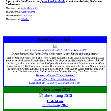
Infos, große Linklisten etc. auf
www.bibelglaube.de
zu weiteren Artikeln, Gedichten,
Liedern usw.:
Themenbereich
frohe Botschaft
Themenbereich
Gott verehren
Themenbereich
Lob Gottes
Themenbereich
Wunder
Friede mit Gott finden
„Lasst euch versöhnen mit Gott!“ (Bibel, 2. Kor. 5,20)"
Dieses kurze Gebet kann Deine Seele retten, wenn Du es aufrichtig meinst:
Lieber Jesus Christus, ich habe viele Fehler gemacht. Bitte vergib mir und nimm Dich
meiner an und komm in mein Herz. Werde Du ab jetzt der Herr meines Lebens. Ich will
an Dich glauben und Dir treu nachfolgen. Bitte heile mich und leite Du mich in allem.
Lass mich durch Dich zu einem neuen Menschen werden und schenke mir Deinen tiefen
göttlichen Frieden. Du hast den Tod besiegt und wenn ich an Dich glaube, sind mir
alle Sünden vergeben. Dafür danke ich Dir von Herzen, Herr Jesus. Amen
Weitere Infos zu "Christ werden"
Vortrag-Tipp: Eile, rette deine Seele!
Kurzbotschaft "Lass dich versöhnen mit Gott!"
Jahreslosung 2026
Gedicht zur
Jahreslosung 2026