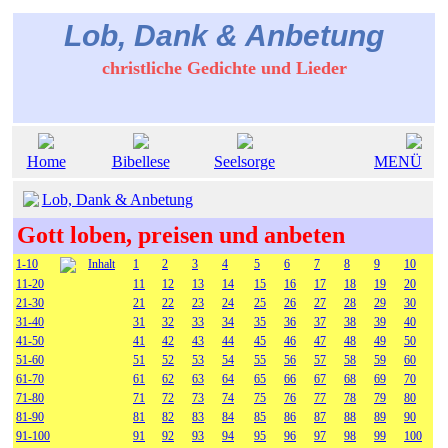
Lob, Dank & Anbetung
christliche Gedichte und Lieder
Home
Bibellese
Seelsorge
MENÜ
Lob, Dank & Anbetung
Gott loben, preisen und anbeten
1-10
Inhalt
1
2
3
4
5
6
7
8
9
10
11-20
11
12
13
14
15
16
17
18
19
20
21-30
21
22
23
24
25
26
27
28
29
30
31-40
31
32
33
34
35
36
37
38
39
40
41-50
41
42
43
44
45
46
47
48
49
50
51-60
51
52
53
54
55
56
57
58
59
60
61-70
61
62
63
64
65
66
67
68
69
70
71-80
71
72
73
74
75
76
77
78
79
80
81-90
81
82
83
84
85
86
87
88
89
90
91-100
91
92
93
94
95
96
97
98
99
100