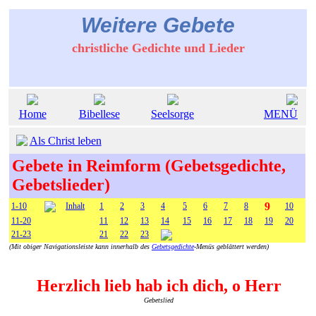
Weitere Gebete
christliche Gedichte und Lieder
Home
Bibellese
Seelsorge
MENÜ
Als Christ leben
Gebete in Reimform (Gebetsgedichte,
Gebetslieder)
9
1-10
Inhalt
1
2
3
4
5
6
7
8
10
11-20
11
12
13
14
15
16
17
18
19
20
21-23
21
22
23
(Mit obiger Navigationsleiste kann innerhalb des
Gebetsgedichte
-Menüs geblättert werden)
Herzlich lieb hab ich dich, o Herr
Gebetslied