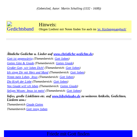
(Gebetslied, Autor: Martin Schalling (1532 - 1608))
Hinweis:
Obigen Liedtext mit Noten finden Sie auch im
'ev. Kirchengesangbuch'
Ähnliche Gedichte u. Lieder auf
www.christliche-gedichte.de
:
Gott ist gegenwärtig
(Themenbereich:
Gott lieben
)
Gottes Güte & Gnade
(Themenbereich:
Gottes Gnade
)
Großer Gott, wir loben Dich!
(Themenbereich:
Gott lieben
)
Ich singe Dir mit Herz und Mund
(Themenbereich:
Gott lieben
)
Nimm mein Leben, Jesus
(Themenbereich:
Gott lieben
)
Die Kraft der Liebe
(Themenbereich:
Gott lieben
)
Von Gnade will ich leben
(Themenbereich:
Gottes Gnade
)
Seliges Wissen: Jesus ist mein!
(Themenbereich:
Gott lieben
)
Infos, große Linklisten etc. auf
www.bibelglaube.de
zu weiteren Artikeln, Gedichten,
Liedern usw.:
Themenbereich
Gnade Gottes
Themenbereich
Gott innig lieben
Friede mit Gott finden