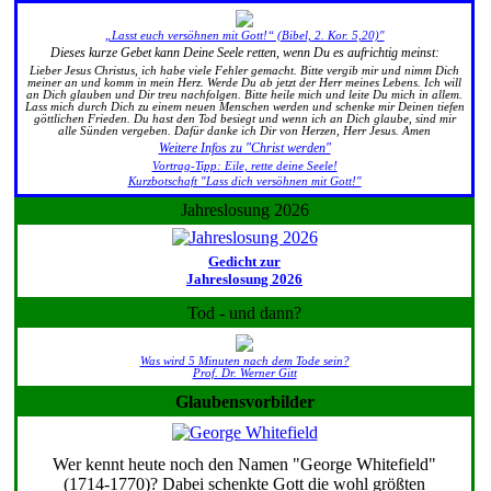
„Lasst euch versöhnen mit Gott!“ (Bibel, 2. Kor. 5,20)"
Dieses kurze Gebet kann Deine Seele retten, wenn Du es aufrichtig meinst:
Lieber Jesus Christus, ich habe viele Fehler gemacht. Bitte vergib mir und nimm Dich
meiner an und komm in mein Herz. Werde Du ab jetzt der Herr meines Lebens. Ich will
an Dich glauben und Dir treu nachfolgen. Bitte heile mich und leite Du mich in allem.
Lass mich durch Dich zu einem neuen Menschen werden und schenke mir Deinen tiefen
göttlichen Frieden. Du hast den Tod besiegt und wenn ich an Dich glaube, sind mir
alle Sünden vergeben. Dafür danke ich Dir von Herzen, Herr Jesus. Amen
Weitere Infos zu "Christ werden"
Vortrag-Tipp: Eile, rette deine Seele!
Kurzbotschaft "Lass dich versöhnen mit Gott!"
Jahreslosung 2026
Gedicht zur
Jahreslosung 2026
Tod - und dann?
Was wird 5 Minuten nach dem Tode sein?
Prof. Dr. Werner Gitt
Glaubensvorbilder
Wer kennt heute noch den Namen "George Whitefield"
(1714-1770)? Dabei schenkte Gott die wohl größten