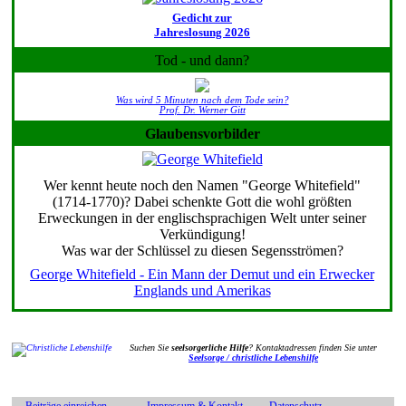
Gedicht zur
Jahreslosung 2026
Tod - und dann?
Was wird 5 Minuten nach dem Tode sein?
Prof. Dr. Werner Gitt
Glaubensvorbilder
Wer kennt heute noch den Namen "George Whitefield"
(1714-1770)? Dabei schenkte Gott die wohl größten
Erweckungen in der englischsprachigen Welt unter seiner
Verkündigung!
Was war der Schlüssel zu diesen Segensströmen?
George Whitefield - Ein Mann der Demut und ein Erwecker
Englands und Amerikas
Suchen Sie
seelsorgerliche Hilfe
? Kontaktadressen finden Sie unter
Seelsorge / christliche Lebenshilfe