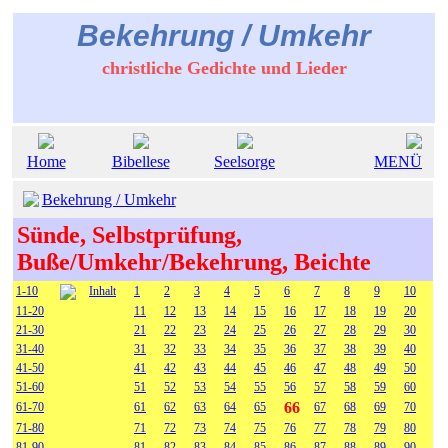
Bekehrung / Umkehr
christliche Gedichte und Lieder
Home
Bibellese
Seelsorge
MENÜ
Bekehrung / Umkehr
Sünde, Selbstprüfung,
Buße/Umkehr/Bekehrung, Beichte
1-10
Inhalt
1
2
3
4
5
6
7
8
9
10
11-20
11
12
13
14
15
16
17
18
19
20
21-30
21
22
23
24
25
26
27
28
29
30
31-40
31
32
33
34
35
36
37
38
39
40
41-50
41
42
43
44
45
46
47
48
49
50
51-60
51
52
53
54
55
56
57
58
59
60
66
61-70
61
62
63
64
65
67
68
69
70
71-80
71
72
73
74
75
76
77
78
79
80
81-90
81
82
83
84
85
86
87
88
89
90