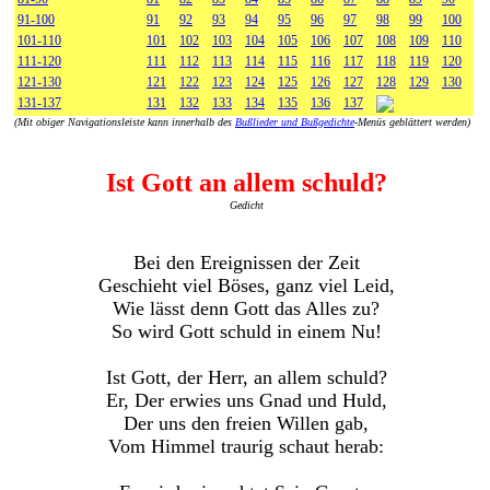
91-100
91
92
93
94
95
96
97
98
99
100
101-110
101
102
103
104
105
106
107
108
109
110
111-120
111
112
113
114
115
116
117
118
119
120
121-130
121
122
123
124
125
126
127
128
129
130
131-137
131
132
133
134
135
136
137
(Mit obiger Navigationsleiste kann innerhalb des
Bußlieder und Bußgedichte
-Menüs geblättert werden)
Ist Gott an allem schuld?
Gedicht
Bei den Ereignissen der Zeit
Geschieht viel Böses, ganz viel Leid,
Wie lässt denn Gott das Alles zu?
So wird Gott schuld in einem Nu!
Ist Gott, der Herr, an allem schuld?
Er, Der erwies uns Gnad und Huld,
Der uns den freien Willen gab,
Vom Himmel traurig schaut herab: