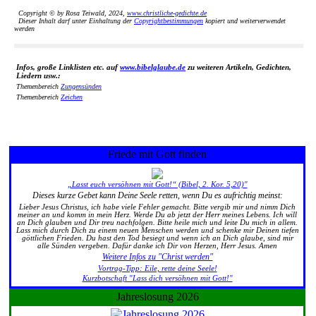
Copyright © by Rosa Teiwald, 2024,
www.christliche-gedichte.de
Dieser Inhalt darf unter Einhaltung der
Copyrightbestimmungen
kopiert und weiterverwendet
werden
Infos, große Linklisten etc. auf
www.bibelglaube.de
zu weiteren Artikeln, Gedichten,
Liedern usw.:
Themenbereich
Zungensünden
Themenbereich
Zeichen
Friede mit Gott finden
„Lasst euch versöhnen mit Gott!“ (Bibel, 2. Kor. 5,20)"
Dieses kurze Gebet kann Deine Seele retten, wenn Du es aufrichtig meinst:
Lieber Jesus Christus, ich habe viele Fehler gemacht. Bitte vergib mir und nimm Dich
meiner an und komm in mein Herz. Werde Du ab jetzt der Herr meines Lebens. Ich will
an Dich glauben und Dir treu nachfolgen. Bitte heile mich und leite Du mich in allem.
Lass mich durch Dich zu einem neuen Menschen werden und schenke mir Deinen tiefen
göttlichen Frieden. Du hast den Tod besiegt und wenn ich an Dich glaube, sind mir
alle Sünden vergeben. Dafür danke ich Dir von Herzen, Herr Jesus. Amen
Weitere Infos zu "Christ werden"
Vortrag-Tipp: Eile, rette deine Seele!
Kurzbotschaft "Lass dich versöhnen mit Gott!"
Jahreslosung 2026