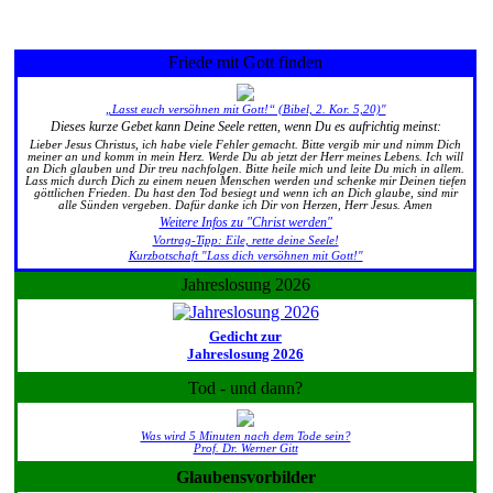
Friede mit Gott finden
„Lasst euch versöhnen mit Gott!“ (Bibel, 2. Kor. 5,20)"
Dieses kurze Gebet kann Deine Seele retten, wenn Du es aufrichtig meinst:
Lieber Jesus Christus, ich habe viele Fehler gemacht. Bitte vergib mir und nimm Dich
meiner an und komm in mein Herz. Werde Du ab jetzt der Herr meines Lebens. Ich will
an Dich glauben und Dir treu nachfolgen. Bitte heile mich und leite Du mich in allem.
Lass mich durch Dich zu einem neuen Menschen werden und schenke mir Deinen tiefen
göttlichen Frieden. Du hast den Tod besiegt und wenn ich an Dich glaube, sind mir
alle Sünden vergeben. Dafür danke ich Dir von Herzen, Herr Jesus. Amen
Weitere Infos zu "Christ werden"
Vortrag-Tipp: Eile, rette deine Seele!
Kurzbotschaft "Lass dich versöhnen mit Gott!"
Jahreslosung 2026
Gedicht zur
Jahreslosung 2026
Tod - und dann?
Was wird 5 Minuten nach dem Tode sein?
Prof. Dr. Werner Gitt
Glaubensvorbilder