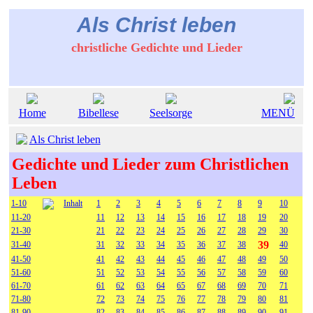
Als Christ leben
christliche Gedichte und Lieder
Home
Bibellese
Seelsorge
MENÜ
Als Christ leben
Gedichte und Lieder zum Christlichen
Leben
1-10
Inhalt
1
2
3
4
5
6
7
8
9
10
11-20
11
12
13
14
15
16
17
18
19
20
21-30
21
22
23
24
25
26
27
28
29
30
39
31-40
31
32
33
34
35
36
37
38
40
41-50
41
42
43
44
45
46
47
48
49
50
51-60
51
52
53
54
55
56
57
58
59
60
61-70
61
62
63
64
65
67
68
69
70
71
71-80
72
73
74
75
76
77
78
79
80
81
81-90
82
83
84
85
86
87
88
89
90
91