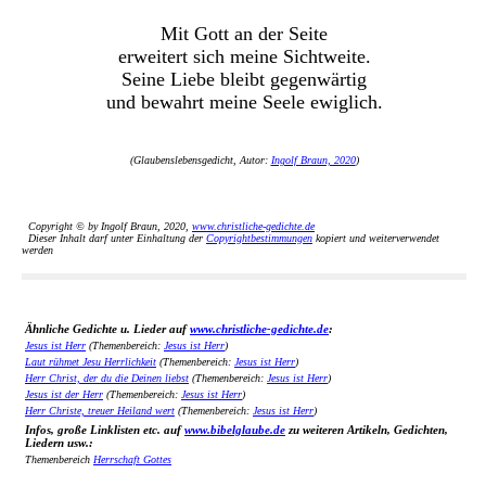
Mit Gott an der Seite
erweitert sich meine Sichtweite.
Seine Liebe bleibt gegenwärtig
und bewahrt meine Seele ewiglich.
(Glaubenslebensgedicht, Autor:
Ingolf Braun, 2020
)
Copyright © by Ingolf Braun, 2020,
www.christliche-gedichte.de
Dieser Inhalt darf unter Einhaltung der
Copyrightbestimmungen
kopiert und weiterverwendet
werden
Ähnliche Gedichte u. Lieder auf
www.christliche-gedichte.de
:
Jesus ist Herr
(Themenbereich:
Jesus ist Herr
)
Laut rühmet Jesu Herrlichkeit
(Themenbereich:
Jesus ist Herr
)
Herr Christ, der du die Deinen liebst
(Themenbereich:
Jesus ist Herr
)
Jesus ist der Herr
(Themenbereich:
Jesus ist Herr
)
Herr Christe, treuer Heiland wert
(Themenbereich:
Jesus ist Herr
)
Infos, große Linklisten etc. auf
www.bibelglaube.de
zu weiteren Artikeln, Gedichten,
Liedern usw.:
Themenbereich
Herrschaft Gottes