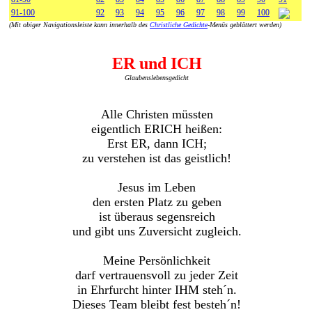
91-100
92
93
94
95
96
97
98
99
100
(Mit obiger Navigationsleiste kann innerhalb des
Christliche Gedichte
-Menüs geblättert werden)
ER und ICH
Glaubenslebensgedicht
Alle Christen müssten
eigentlich ERICH heißen:
Erst ER, dann ICH;
zu verstehen ist das geistlich!
Jesus im Leben
den ersten Platz zu geben
ist überaus segensreich
und gibt uns Zuversicht zugleich.
Meine Persönlichkeit
darf vertrauensvoll zu jeder Zeit
in Ehrfurcht hinter IHM steh´n.
Dieses Team bleibt fest besteh´n!