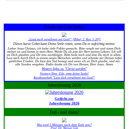
Friede mit Gott finden
„Lasst euch versöhnen mit Gott!“ (Bibel, 2. Kor. 5,20)"
Dieses kurze Gebet kann Deine Seele retten, wenn Du es aufrichtig meinst:
Lieber Jesus Christus, ich habe viele Fehler gemacht. Bitte vergib mir und nimm Dich
meiner an und komm in mein Herz. Werde Du ab jetzt der Herr meines Lebens. Ich will
an Dich glauben und Dir treu nachfolgen. Bitte heile mich und leite Du mich in allem.
Lass mich durch Dich zu einem neuen Menschen werden und schenke mir Deinen tiefen
göttlichen Frieden. Du hast den Tod besiegt und wenn ich an Dich glaube, sind mir
alle Sünden vergeben. Dafür danke ich Dir von Herzen, Herr Jesus. Amen
Weitere Infos zu "Christ werden"
Vortrag-Tipp: Eile, rette deine Seele!
Kurzbotschaft "Lass dich versöhnen mit Gott!"
Jahreslosung 2026
Gedicht zur
Jahreslosung 2026
Tod - und dann?
Was wird 5 Minuten nach dem Tode sein?
Prof. Dr. Werner Gitt