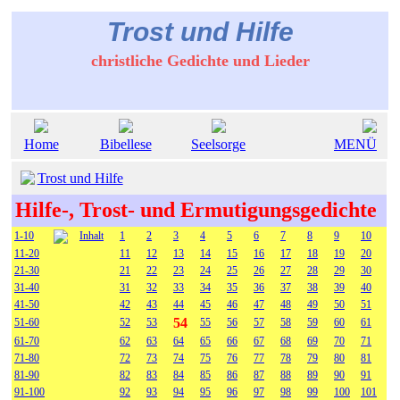
Trost und Hilfe
christliche Gedichte und Lieder
Home
Bibellese
Seelsorge
MENÜ
Trost und Hilfe
Hilfe-, Trost- und Ermutigungsgedichte
1-10
Inhalt
1
2
3
4
5
6
7
8
9
10
11-20
11
12
13
14
15
16
17
18
19
20
21-30
21
22
23
24
25
26
27
28
29
30
31-40
31
32
33
34
35
36
37
38
39
40
41-50
42
43
44
45
46
47
48
49
50
51
54
51-60
52
53
55
56
57
58
59
60
61
61-70
62
63
64
65
66
67
68
69
70
71
71-80
72
73
74
75
76
77
78
79
80
81
81-90
82
83
84
85
86
87
88
89
90
91
91-100
92
93
94
95
96
97
98
99
100
101