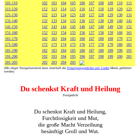
101-110
102
103
104
105
106
107
108
109
110
111
111-120
112
113
114
115
116
117
118
119
120
121
121-130
122
123
124
125
126
127
128
129
130
131
131-140
132
133
134
135
136
137
138
139
140
141
141-150
142
143
144
145
146
147
148
149
150
151
151-160
152
153
154
155
156
157
158
159
160
161
161-170
162
163
164
165
166
167
168
169
170
171
171-180
172
173
174
175
176
177
178
179
180
181
181-190
182
183
184
185
186
187
188
189
190
191
191-200
192
193
194
195
196
197
198
199
200
201
201-205
202
203
204
205
(Mit obiger Navigationsleiste kann innerhalb des
Ermutigungsgedichte und -Lieder
-Menüs geblättert
werden)
Du schenkst Kraft und Heilung
Trostgedicht
Du schenkst Kraft und Heilung,
Furchtlosigkeit und Mut,
die große Macht Verzeihung
besänftigt Groll und Wut.