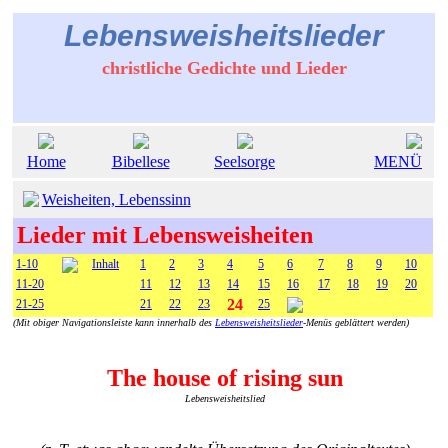
Lebensweisheitslieder
christliche Gedichte und Lieder
Home
Bibellese
Seelsorge
MENÜ
Weisheiten, Lebenssinn
Lieder mit Lebensweisheiten
1-10
Inhalt
1
2
3
4
5
6
7
8
9
10
11-20
11
12
13
14
15
16
17
18
19
20
24
21-25
21
22
23
25
(Mit obiger Navigationsleiste kann innerhalb des
Lebensweisheitslieder
-Menüs geblättert werden)
The house of rising sun
Lebensweisheitslied