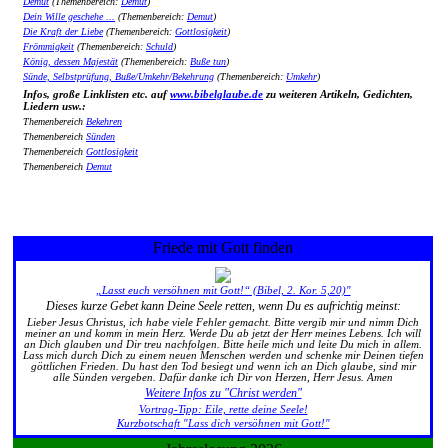
Demut
(Themenbereich:
Demut
)
Dein Wille geschehe ...
(Themenbereich:
Demut
)
Die Kraft der Liebe
(Themenbereich:
Gottlosigkeit
)
Frömmigkeit
(Themenbereich:
Schuld
)
König, dessen Majestät
(Themenbereich:
Buße tun
)
Sünde, Selbstprüfung, Buße/Umkehr/Bekehrung
(Themenbereich:
Umkehr
)
Infos, große Linklisten etc. auf
www.bibelglaube.de
zu weiteren Artikeln, Gedichten,
Liedern usw.:
Themenbereich
Bekehren
Themenbereich
Sünden
Themenbereich
Gottlosigkeit
Themenbereich
Demut
Friede mit Gott finden
„Lasst euch versöhnen mit Gott!“ (Bibel, 2. Kor. 5,20)"
Dieses kurze Gebet kann Deine Seele retten, wenn Du es aufrichtig meinst:
Lieber Jesus Christus, ich habe viele Fehler gemacht. Bitte vergib mir und nimm Dich
meiner an und komm in mein Herz. Werde Du ab jetzt der Herr meines Lebens. Ich will
an Dich glauben und Dir treu nachfolgen. Bitte heile mich und leite Du mich in allem.
Lass mich durch Dich zu einem neuen Menschen werden und schenke mir Deinen tiefen
göttlichen Frieden. Du hast den Tod besiegt und wenn ich an Dich glaube, sind mir
alle Sünden vergeben. Dafür danke ich Dir von Herzen, Herr Jesus. Amen
Weitere Infos zu "Christ werden"
Vortrag-Tipp: Eile, rette deine Seele!
Kurzbotschaft "Lass dich versöhnen mit Gott!"