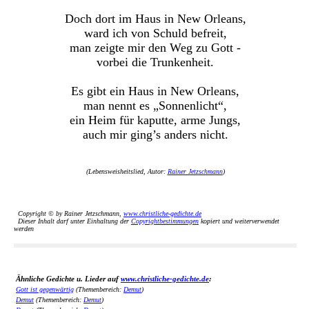
Doch dort im Haus in New Orleans,
ward ich von Schuld befreit,
man zeigte mir den Weg zu Gott -
vorbei die Trunkenheit.
Es gibt ein Haus in New Orleans,
man nennt es „Sonnenlicht“,
ein Heim für kaputte, arme Jungs,
auch mir ging’s anders nicht.
(Lebensweisheitslied, Autor:
Rainer Jetzschmann
)
Copyright © by Rainer Jetzschmann,
www.christliche-gedichte.de
Dieser Inhalt darf unter Einhaltung der
Copyrightbestimmungen
kopiert und weiterverwendet
werden
Ähnliche Gedichte u. Lieder auf
www.christliche-gedichte.de
:
Gott ist gegenwärtig
(Themenbereich:
Demut
)
Demut
(Themenbereich:
Demut
)