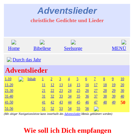
Adventslieder
christliche Gedichte und Lieder
Home
Bibellese
Seelsorge
MENÜ
Durch das Jahr
Adventslieder
1-10
Inhalt
1
2
3
4
5
6
7
8
9
10
11-20
11
12
13
14
15
16
17
18
19
20
21-30
21
22
23
24
25
26
27
28
29
30
31-40
31
32
33
34
35
36
37
38
39
40
50
41-50
41
42
43
44
45
46
47
48
49
51-56
51
52
53
54
55
56
(Mit obiger Navigationsleiste kann innerhalb des
Adventslieder
-Menüs geblättert werden)
Wie soll ich Dich empfangen