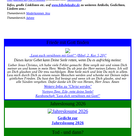
Infos, große Linklisten etc. auf
www.bibelglaube.de
zu weiteren Artikeln, Gedichten,
Liedern usw.:
Themenbereich
Wiederkommen Jesu
Themenbereich
Advent
Friede mit Gott finden
„Lasst euch versöhnen mit Gott!“ (Bibel, 2. Kor. 5,20)"
Dieses kurze Gebet kann Deine Seele retten, wenn Du es aufrichtig meinst:
Lieber Jesus Christus, ich habe viele Fehler gemacht. Bitte vergib mir und nimm Dich
meiner an und komm in mein Herz. Werde Du ab jetzt der Herr meines Lebens. Ich will
an Dich glauben und Dir treu nachfolgen. Bitte heile mich und leite Du mich in allem.
Lass mich durch Dich zu einem neuen Menschen werden und schenke mir Deinen tiefen
göttlichen Frieden. Du hast den Tod besiegt und wenn ich an Dich glaube, sind mir
alle Sünden vergeben. Dafür danke ich Dir von Herzen, Herr Jesus. Amen
Weitere Infos zu "Christ werden"
Vortrag-Tipp: Eile, rette deine Seele!
Kurzbotschaft "Lass dich versöhnen mit Gott!"
Jahreslosung 2026
Gedicht zur
Jahreslosung 2026
Tod - und dann?