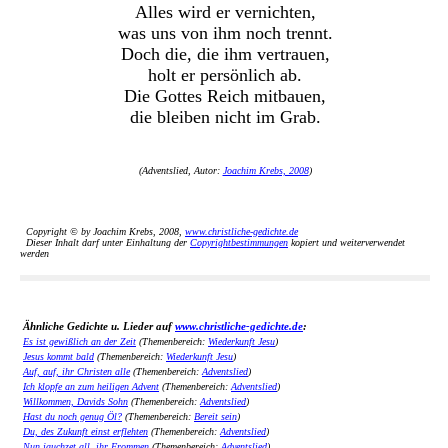
Alles wird er vernichten,
was uns von ihm noch trennt.
Doch die, die ihm vertrauen,
holt er persönlich ab.
Die Gottes Reich mitbauen,
die bleiben nicht im Grab.
(Adventslied, Autor:
Joachim Krebs, 2008
)
Copyright © by Joachim Krebs, 2008,
www.christliche-gedichte.de
Dieser Inhalt darf unter Einhaltung der
Copyrightbestimmungen
kopiert und weiterverwendet
werden
Ähnliche Gedichte u. Lieder auf
www.christliche-gedichte.de
:
Es ist gewißlich an der Zeit
(Themenbereich:
Wiederkunft Jesu
)
Jesus kommt bald
(Themenbereich:
Wiederkunft Jesu
)
Auf, auf, ihr Christen alle
(Themenbereich:
Adventslied
)
Ich klopfe an zum heiligen Advent
(Themenbereich:
Adventslied
)
Willkommen, Davids Sohn
(Themenbereich:
Adventslied
)
Hast du noch genug Öl?
(Themenbereich:
Bereit sein
)
Du, des Zukunft einst erflehten
(Themenbereich:
Adventslied
)
Nun jauchzet all, ihr Frommen
(Themenbereich:
Adventslied
)