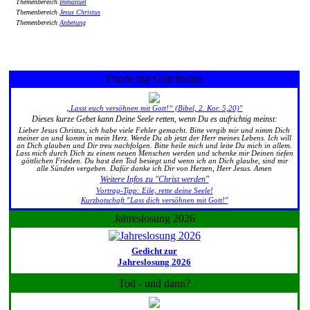
Themenbereich
Immanuel
Themenbereich
Jesus Christus
Themenbereich
Anbetung
Friede mit Gott finden
„Lasst euch versöhnen mit Gott!“ (Bibel, 2. Kor. 5,20)"
Dieses kurze Gebet kann Deine Seele retten, wenn Du es aufrichtig meinst:
Lieber Jesus Christus, ich habe viele Fehler gemacht. Bitte vergib mir und nimm Dich
meiner an und komm in mein Herz. Werde Du ab jetzt der Herr meines Lebens. Ich will
an Dich glauben und Dir treu nachfolgen. Bitte heile mich und leite Du mich in allem.
Lass mich durch Dich zu einem neuen Menschen werden und schenke mir Deinen tiefen
göttlichen Frieden. Du hast den Tod besiegt und wenn ich an Dich glaube, sind mir
alle Sünden vergeben. Dafür danke ich Dir von Herzen, Herr Jesus. Amen
Weitere Infos zu "Christ werden"
Vortrag-Tipp: Eile, rette deine Seele!
Kurzbotschaft "Lass dich versöhnen mit Gott!"
Jahreslosung 2026
Gedicht zur
Jahreslosung 2026
Tod - und dann?