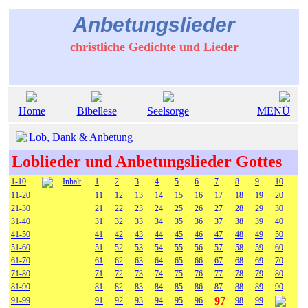
Anbetungslieder
christliche Gedichte und Lieder
Home
Bibellese
Seelsorge
MENÜ
Lob, Dank & Anbetung
Loblieder und Anbetungslieder Gottes
1-10
Inhalt
1
2
3
4
5
6
7
8
9
10
11-20
11
12
13
14
15
16
17
18
19
20
21-30
21
22
23
24
25
26
27
28
29
30
31-40
31
32
33
34
35
36
37
38
39
40
41-50
41
42
43
44
45
46
47
48
49
50
51-60
51
52
53
54
55
56
57
58
59
60
61-70
61
62
63
64
65
66
67
68
69
70
71-80
71
72
73
74
75
76
77
78
79
80
81-90
81
82
83
84
85
86
87
88
89
90
97
91-99
91
92
93
94
95
96
98
99