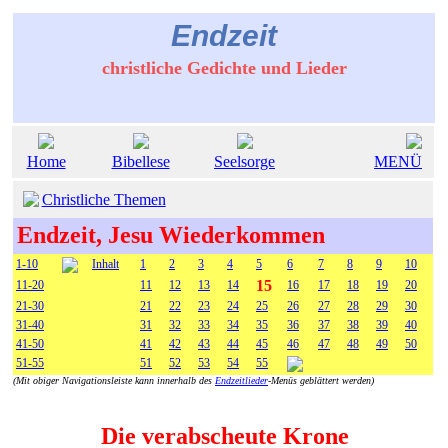
Endzeit
christliche Gedichte und Lieder
Home
Bibellese
Seelsorge
MENÜ
Christliche Themen
Endzeit, Jesu Wiederkommen
1-10
Inhalt
1
2
3
4
5
6
7
8
9
10
15
11-20
11
12
13
14
16
17
18
19
20
21-30
21
22
23
24
25
26
27
28
29
30
31-40
31
32
33
34
35
36
37
38
39
40
41-50
41
42
43
44
45
46
47
48
49
50
51-55
51
52
53
54
55
(Mit obiger Navigationsleiste kann innerhalb des
Endzeitlieder
-Menüs geblättert werden)
Die verabscheute Krone