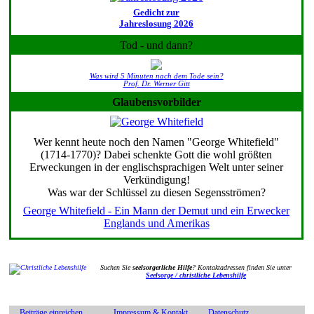
Gedicht zur
Jahreslosung 2026
Tod - und dann?
Was wird 5 Minuten nach dem Tode sein?
Prof. Dr. Werner Gitt
Glaubensvorbilder
Wer kennt heute noch den Namen "George Whitefield"
(1714-1770)? Dabei schenkte Gott die wohl größten
Erweckungen in der englischsprachigen Welt unter seiner
Verkündigung!
Was war der Schlüssel zu diesen Segensströmen?
George Whitefield - Ein Mann der Demut und ein Erwecker
Englands und Amerikas
Suchen Sie
seelsorgerliche Hilfe
? Kontaktadressen finden Sie unter
Seelsorge / christliche Lebenshilfe
Beiträge einreichen
Impressum & Kontakt
Datenschutz