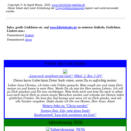
Copyright © by Ingolf Braun, 2020,
www.christliche-gedichte.de
Dieser Inhalt darf unter Einhaltung der
Copyrightbestimmungen
kopiert und weiterverwendet
werden
Infos, große Linklisten etc. auf
www.bibelglaube.de
zu weiteren Artikeln, Gedichten,
Liedern usw.:
Themenbereich
Endzeit
Themenbereich
Angst
Friede mit Gott finden
„Lasst euch versöhnen mit Gott!“ (Bibel, 2. Kor. 5,20)"
Dieses kurze Gebet kann Deine Seele retten, wenn Du es aufrichtig meinst:
Lieber Jesus Christus, ich habe viele Fehler gemacht. Bitte vergib mir und nimm Dich
meiner an und komm in mein Herz. Werde Du ab jetzt der Herr meines Lebens. Ich will
an Dich glauben und Dir treu nachfolgen. Bitte heile mich und leite Du mich in allem.
Lass mich durch Dich zu einem neuen Menschen werden und schenke mir Deinen tiefen
göttlichen Frieden. Du hast den Tod besiegt und wenn ich an Dich glaube, sind mir
alle Sünden vergeben. Dafür danke ich Dir von Herzen, Herr Jesus. Amen
Weitere Infos zu "Christ werden"
Vortrag-Tipp: Eile, rette deine Seele!
Kurzbotschaft "Lass dich versöhnen mit Gott!"
Jahreslosung 2026