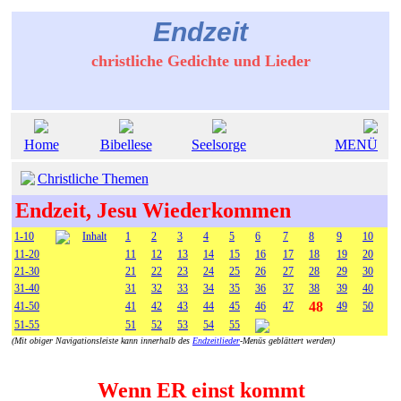
Endzeit
christliche Gedichte und Lieder
Home
Bibellese
Seelsorge
MENÜ
Christliche Themen
Endzeit, Jesu Wiederkommen
1-10
Inhalt
1
2
3
4
5
6
7
8
9
10
11-20
11
12
13
14
15
16
17
18
19
20
21-30
21
22
23
24
25
26
27
28
29
30
31-40
31
32
33
34
35
36
37
38
39
40
48
41-50
41
42
43
44
45
46
47
49
50
51-55
51
52
53
54
55
(Mit obiger Navigationsleiste kann innerhalb des
Endzeitlieder
-Menüs geblättert werden)
Wenn ER einst kommt