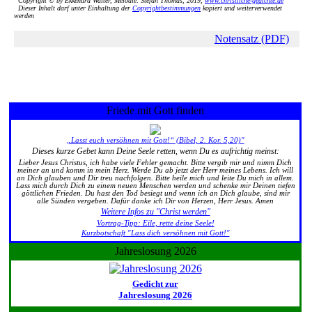
Copyright © by Ekkehard Walter, Melodie: Stefan Thomas, 2019,
www.christliche-gedichte.de
Dieser Inhalt darf unter Einhaltung der
Copyrightbestimmungen
kopiert und weiterverwendet
werden
Notensatz (PDF)
Friede mit Gott finden
„Lasst euch versöhnen mit Gott!“ (Bibel, 2. Kor. 5,20)"
Dieses kurze Gebet kann Deine Seele retten, wenn Du es aufrichtig meinst:
Lieber Jesus Christus, ich habe viele Fehler gemacht. Bitte vergib mir und nimm Dich
meiner an und komm in mein Herz. Werde Du ab jetzt der Herr meines Lebens. Ich will
an Dich glauben und Dir treu nachfolgen. Bitte heile mich und leite Du mich in allem.
Lass mich durch Dich zu einem neuen Menschen werden und schenke mir Deinen tiefen
göttlichen Frieden. Du hast den Tod besiegt und wenn ich an Dich glaube, sind mir
alle Sünden vergeben. Dafür danke ich Dir von Herzen, Herr Jesus. Amen
Weitere Infos zu "Christ werden"
Vortrag-Tipp: Eile, rette deine Seele!
Kurzbotschaft "Lass dich versöhnen mit Gott!"
Jahreslosung 2026
Gedicht zur
Jahreslosung 2026