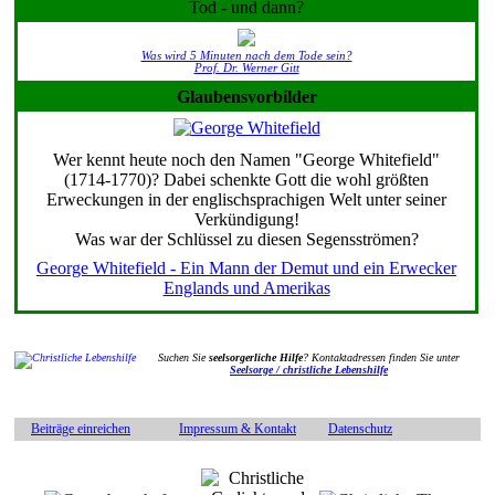
Tod - und dann?
Was wird 5 Minuten nach dem Tode sein?
Prof. Dr. Werner Gitt
Glaubensvorbilder
Wer kennt heute noch den Namen "George Whitefield"
(1714-1770)? Dabei schenkte Gott die wohl größten
Erweckungen in der englischsprachigen Welt unter seiner
Verkündigung!
Was war der Schlüssel zu diesen Segensströmen?
George Whitefield - Ein Mann der Demut und ein Erwecker
Englands und Amerikas
Suchen Sie
seelsorgerliche Hilfe
? Kontaktadressen finden Sie unter
Seelsorge / christliche Lebenshilfe
Beiträge einreichen
Impressum & Kontakt
Datenschutz