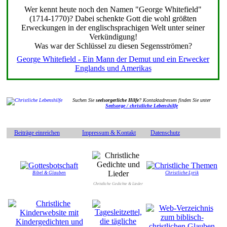
Wer kennt heute noch den Namen "George Whitefield"
(1714-1770)? Dabei schenkte Gott die wohl größten
Erweckungen in der englischsprachigen Welt unter seiner
Verkündigung!
Was war der Schlüssel zu diesen Segensströmen?
George Whitefield - Ein Mann der Demut und ein Erwecker
Englands und Amerikas
Suchen Sie
seelsorgerliche Hilfe
? Kontaktadressen finden Sie unter
Seelsorge / christliche Lebenshilfe
Beiträge einreichen
Impressum & Kontakt
Datenschutz
Bibel & Glauben
Christliche Lyrik
Christliche Gedichte & Lieder