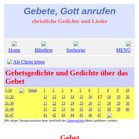
Gebete, Gott anrufen
christliche Gedichte und Lieder
Home
Bibellese
Seelsorge
MENÜ
Als Christ leben
Gebetsgedichte und Gedichte über das
Gebet
1-10
Inhalt
1
2
3
4
5
6
7
8
9
10
17
11-20
11
12
13
14
15
16
18
19
20
21-30
21
22
23
24
25
26
27
28
29
30
31-40
31
32
33
34
35
36
37
38
39
40
41-47
41
42
43
44
45
46
47
(Mit obiger Navigationsleiste kann innerhalb des
Gebetgedichte
-Menüs geblättert werden)
Gebet