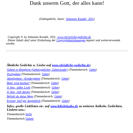
Dank unserm Gott, der alles kann!
(Gebetgedicht, Autor:
Johannes Kandel, 2011
)
Copyright © by Johannes Kandel, 2011,
www.christliche-gedichte.de
Dieser Inhalt darf unter Einhaltung der
Copyrightbestimmungen
kopiert und weiterverwendet
werden
Ähnliche Gedichte u. Lieder auf
www.christliche-gedichte.de
:
Gebete in Reimform (Gebetsgedichte, Gebetslieder)
(Themenbereich:
Gebet
)
Tischgebete
(Themenbereich:
Gebet
)
Abendgebete / Kindergebete
(Themenbereich:
Gebet
)
Beter sind kostbar!
(Themenbereich:
Gebet
)
O Jesu, süßes Licht
(Themenbereich:
Gebet
)
O Jesu, sieh darein
(Themenbereich:
Gebet
)
Befiehl du deine Wege
(Themenbereich:
Gebet
)
Ernster, heil‘ger Augenblick
(Themenbereich:
Gebet
)
Infos, große Linklisten etc. auf
www.bibelglaube.de
zu weiteren Artikeln, Gedichten,
Liedern usw.:
Themenbereich
Stille
Themenbereich
Gebete