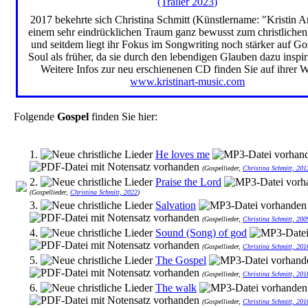
(Trailer 2023)
2017 bekehrte sich Christina Schmitt (Künstlername: "Kristin A
einem sehr eindrücklichen Traum ganz bewusst zum christliche
und seitdem liegt ihr Fokus im Songwriting noch stärker auf G
Soul als früher, da sie durch den lebendigen Glauben dazu inspir
Weitere Infos zur neu erschienenen CD finden Sie auf ihrer W
www.kristinart-music.com
Folgende
Gospel
finden Sie hier:
1.
He loves me
(Gospellieder,
Christina Schmitt, 201
2.
Praise the Lord
(Gospellieder,
Christina Schmitt, 2022
)
3.
Salvation
(Gospellieder,
Christina Schmitt, 200
4.
Sound (Song) of god
(Gospellieder,
Christina Schmitt, 201
5.
The Gospel
(Gospellieder,
Christina Schmitt, 201
6.
The walk
(Gospellieder,
Christina Schmitt, 201