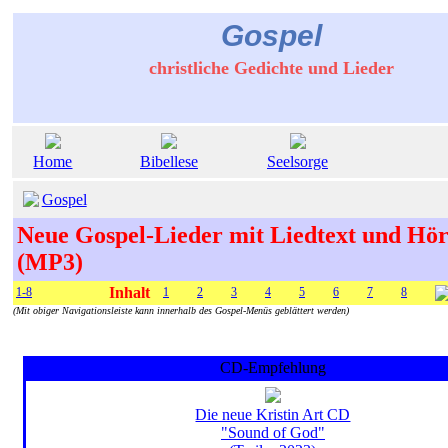
Gospel
christliche Gedichte und Lieder
Home
Bibellese
Seelsorge
Gospel
Neue Gospel-Lieder mit Liedtext und Hö
(MP3)
Inhalt
1-8
1
2
3
4
5
6
7
8
(Mit obiger Navigationsleiste kann innerhalb des Gospel-Menüs geblättert werden)
CD-Empfehlung
Die neue Kristin Art CD
"Sound of God"