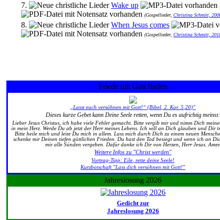
7.
Wake up
(Gospellieder,
Christina Schmitt, 200
8.
When Jesus comes
(Gospellieder,
Christina Schmitt, 201
Friede mit Gott finden
„Lasst euch versöhnen mit Gott!“ (Bibel, 2. Kor. 5,20)"
Dieses kurze Gebet kann Deine Seele retten, wenn Du es aufrichtig meinst
Lieber Jesus Christus, ich habe viele Fehler gemacht. Bitte vergib mir und nimm Dich mei
in mein Herz. Werde Du ab jetzt der Herr meines Lebens. Ich will an Dich glauben und Dir t
Bitte heile mich und leite Du mich in allem. Lass mich durch Dich zu einem neuen Mensc
schenke mir Deinen tiefen göttlichen Frieden. Du hast den Tod besiegt und wenn ich an Di
mir alle Sünden vergeben. Dafür danke ich Dir von Herzen, Herr Jesus. Ame
Weitere Infos zu "Christ werden"
Vortrag-Tipp: Eile, rette deine Seele!
Kurzbotschaft "Lass dich versöhnen mit Gott!"
Jahreslosung 2026
Gedicht zur
Jahreslosung 2026