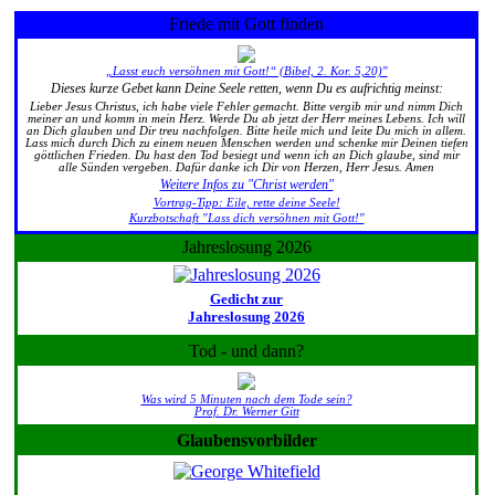
Friede mit Gott finden
„Lasst euch versöhnen mit Gott!“ (Bibel, 2. Kor. 5,20)"
Dieses kurze Gebet kann Deine Seele retten, wenn Du es aufrichtig meinst:
Lieber Jesus Christus, ich habe viele Fehler gemacht. Bitte vergib mir und nimm Dich
meiner an und komm in mein Herz. Werde Du ab jetzt der Herr meines Lebens. Ich will
an Dich glauben und Dir treu nachfolgen. Bitte heile mich und leite Du mich in allem.
Lass mich durch Dich zu einem neuen Menschen werden und schenke mir Deinen tiefen
göttlichen Frieden. Du hast den Tod besiegt und wenn ich an Dich glaube, sind mir
alle Sünden vergeben. Dafür danke ich Dir von Herzen, Herr Jesus. Amen
Weitere Infos zu "Christ werden"
Vortrag-Tipp: Eile, rette deine Seele!
Kurzbotschaft "Lass dich versöhnen mit Gott!"
Jahreslosung 2026
Gedicht zur
Jahreslosung 2026
Tod - und dann?
Was wird 5 Minuten nach dem Tode sein?
Prof. Dr. Werner Gitt
Glaubensvorbilder