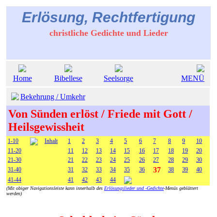
Erlösung, Rechtfertigung
christliche Gedichte und Lieder
Home
Bibellese
Seelsorge
MENÜ
Bekehrung / Umkehr
Von Sünden erlöst / Friede mit Gott /
Heilsgewissheit
1-10
Inhalt
1
2
3
4
5
6
7
8
9
10
11-20
11
12
13
14
15
16
17
18
19
20
21-30
21
22
23
24
25
26
27
28
29
30
37
31-40
31
32
33
34
35
36
38
39
40
41-44
41
42
43
44
(Mit obiger Navigationsleiste kann innerhalb des
Erlösungslieder und -Gedichte
-Menüs geblättert
werden)