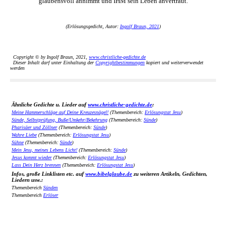
glaubensvoll annimmt und IHM sein Leben anvertraut.
(Erlösungsgedicht, Autor:
Ingolf Braun, 2021
)
Copyright © by Ingolf Braun, 2021,
www.christliche-gedichte.de
Dieser Inhalt darf unter Einhaltung der
Copyrightbestimmungen
kopiert und weiterverwendet
werden
Ähnliche Gedichte u. Lieder auf
www.christliche-gedichte.de
:
Meine Hammerschläge auf Deine Kreuzesnägel!
(Themenbereich:
Erlösungstat Jesu
)
Sünde, Selbstprüfung, Buße/Umkehr/Bekehrung
(Themenbereich:
Sünde
)
Pharisäer und Zöllner
(Themenbereich:
Sünde
)
Wahre Liebe
(Themenbereich:
Erlösungstat Jesu
)
Sühne
(Themenbereich:
Sünde
)
Mein Jesu, meines Lebens Licht!
(Themenbereich:
Sünde
)
Jesus kommt wieder
(Themenbereich:
Erlösungstat Jesu
)
Lass Dein Herz brennen
(Themenbereich:
Erlösungstat Jesu
)
Infos, große Linklisten etc. auf
www.bibelglaube.de
zu weiteren Artikeln, Gedichten,
Liedern usw.:
Themenbereich
Sünden
Themenbereich
Erlöser