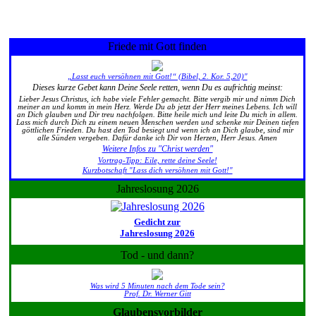
Friede mit Gott finden
„Lasst euch versöhnen mit Gott!“ (Bibel, 2. Kor. 5,20)"
Dieses kurze Gebet kann Deine Seele retten, wenn Du es aufrichtig meinst:
Lieber Jesus Christus, ich habe viele Fehler gemacht. Bitte vergib mir und nimm Dich
meiner an und komm in mein Herz. Werde Du ab jetzt der Herr meines Lebens. Ich will
an Dich glauben und Dir treu nachfolgen. Bitte heile mich und leite Du mich in allem.
Lass mich durch Dich zu einem neuen Menschen werden und schenke mir Deinen tiefen
göttlichen Frieden. Du hast den Tod besiegt und wenn ich an Dich glaube, sind mir
alle Sünden vergeben. Dafür danke ich Dir von Herzen, Herr Jesus. Amen
Weitere Infos zu "Christ werden"
Vortrag-Tipp: Eile, rette deine Seele!
Kurzbotschaft "Lass dich versöhnen mit Gott!"
Jahreslosung 2026
Gedicht zur
Jahreslosung 2026
Tod - und dann?
Was wird 5 Minuten nach dem Tode sein?
Prof. Dr. Werner Gitt
Glaubensvorbilder