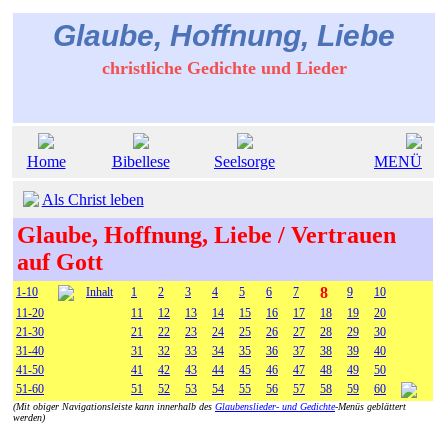
Glaube, Hoffnung, Liebe
christliche Gedichte und Lieder
Home
Bibellese
Seelsorge
MENÜ
Als Christ leben
Glaube, Hoffnung, Liebe / Vertrauen
auf Gott
8
1-10
Inhalt
1
2
3
4
5
6
7
9
10
11-20
11
12
13
14
15
16
17
18
19
20
21-30
21
22
23
24
25
26
27
28
29
30
31-40
31
32
33
34
35
36
37
38
39
40
41-50
41
42
43
44
45
46
47
48
49
50
51-60
51
52
53
54
55
56
57
58
59
60
(Mit obiger Navigationsleiste kann innerhalb des
Glaubenslieder- und Gedichte
-Menüs geblättert
werden)