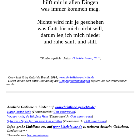
hilft mir in allen Dingen
was immer kommen mag.
Nichts wird mir je geschehen
was Gott für mich nicht will,
darum leg ich mich nieder
und ruhe sanft und still.
(Glaubensgedicht, Autor:
Gabriele Brand, 2014
)
Copyright © by Gabriele Brand, 2014,
www.christliche-gedichte.de
Dieser Inhalt darf unter Einhaltung der
Copyrightbestimmungen
kopiert und weiterverwendet
werden
Ähnliche Gedichte u. Lieder auf
www.christliche-gedichte.de
:
Harre, meine Seele
(Themenbereich:
Gott anvertrauen
)
Verzage nicht, du Häuflein klein
(Themenbereich:
Gott anvertrauen
)
Sylvester / Segen für das neue Jahr erbitten
(Themenbereich:
Gott anvertrauen
)
Infos, große Linklisten etc. auf
www.bibelglaube.de
zu weiteren Artikeln, Gedichten,
Liedern usw.:
Themenbereich
Gott anvertrauen