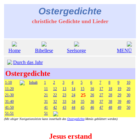
Ostergedichte
christliche Gedichte und Lieder
Home
Bibellese
Seelsorge
MENÜ
Durch das Jahr
Ostergedichte
1-10
Inhalt
1
2
3
4
5
6
7
8
9
10
11-20
11
12
13
14
15
16
17
18
19
20
25
21-30
21
22
23
24
26
27
28
29
30
31-40
31
32
33
34
35
36
37
38
39
40
41-50
41
42
43
44
45
46
47
48
49
50
51-51
51
(Mit obiger Navigationsleiste kann innerhalb des
Ostergedichte
-Menüs geblättert werden)
Jesus erstand