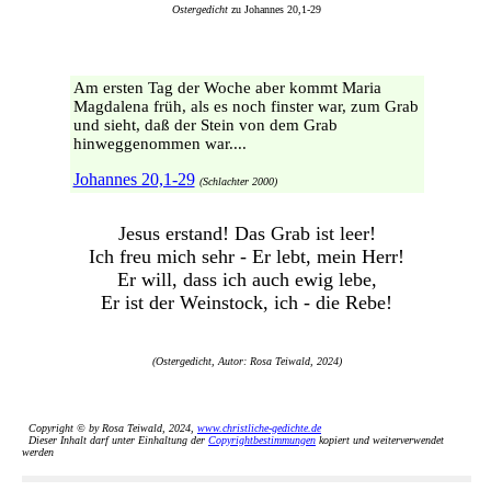
Ostergedicht
zu Johannes 20,1-29
Am ersten Tag der Woche aber kommt Maria
Magdalena früh, als es noch finster war, zum Grab
und sieht, daß der Stein von dem Grab
hinweggenommen war....
Johannes 20,1-29
(Schlachter 2000)
Jesus erstand! Das Grab ist leer!
Ich freu mich sehr - Er lebt, mein Herr!
Er will, dass ich auch ewig lebe,
Er ist der Weinstock, ich - die Rebe!
(Ostergedicht, Autor: Rosa Teiwald, 2024)
Copyright © by Rosa Teiwald, 2024,
www.christliche-gedichte.de
Dieser Inhalt darf unter Einhaltung der
Copyrightbestimmungen
kopiert und weiterverwendet
werden