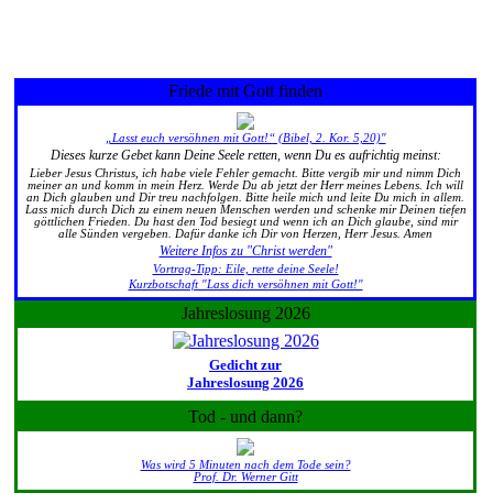
Friede mit Gott finden
„Lasst euch versöhnen mit Gott!“ (Bibel, 2. Kor. 5,20)"
Dieses kurze Gebet kann Deine Seele retten, wenn Du es aufrichtig meinst:
Lieber Jesus Christus, ich habe viele Fehler gemacht. Bitte vergib mir und nimm Dich
meiner an und komm in mein Herz. Werde Du ab jetzt der Herr meines Lebens. Ich will
an Dich glauben und Dir treu nachfolgen. Bitte heile mich und leite Du mich in allem.
Lass mich durch Dich zu einem neuen Menschen werden und schenke mir Deinen tiefen
göttlichen Frieden. Du hast den Tod besiegt und wenn ich an Dich glaube, sind mir
alle Sünden vergeben. Dafür danke ich Dir von Herzen, Herr Jesus. Amen
Weitere Infos zu "Christ werden"
Vortrag-Tipp: Eile, rette deine Seele!
Kurzbotschaft "Lass dich versöhnen mit Gott!"
Jahreslosung 2026
Gedicht zur
Jahreslosung 2026
Tod - und dann?
Was wird 5 Minuten nach dem Tode sein?
Prof. Dr. Werner Gitt