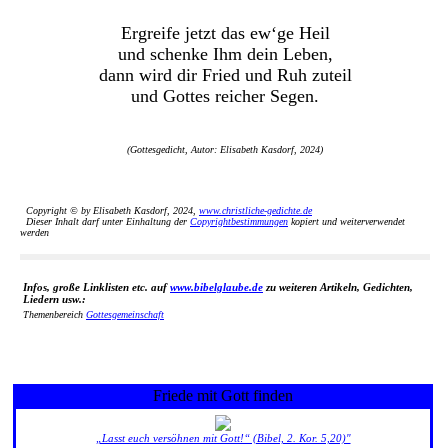
Ergreife jetzt das ew‘ge Heil
und schenke Ihm dein Leben,
dann wird dir Fried und Ruh zuteil
und Gottes reicher Segen.
(Gottesgedicht, Autor: Elisabeth Kasdorf, 2024)
Copyright © by Elisabeth Kasdorf, 2024,
www.christliche-gedichte.de
Dieser Inhalt darf unter Einhaltung der
Copyrightbestimmungen
kopiert und weiterverwendet
werden
Infos, große Linklisten etc. auf
www.bibelglaube.de
zu weiteren Artikeln, Gedichten,
Liedern usw.:
Themenbereich
Gottesgemeinschaft
Friede mit Gott finden
„Lasst euch versöhnen mit Gott!“ (Bibel, 2. Kor. 5,20)"