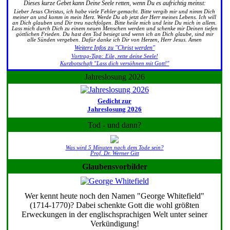
Dieses kurze Gebet kann Deine Seele retten, wenn Du es aufrichtig meinst:
Lieber Jesus Christus, ich habe viele Fehler gemacht. Bitte vergib mir und nimm Dich
meiner an und komm in mein Herz. Werde Du ab jetzt der Herr meines Lebens. Ich will
an Dich glauben und Dir treu nachfolgen. Bitte heile mich und leite Du mich in allem.
Lass mich durch Dich zu einem neuen Menschen werden und schenke mir Deinen tiefen
göttlichen Frieden. Du hast den Tod besiegt und wenn ich an Dich glaube, sind mir
alle Sünden vergeben. Dafür danke ich Dir von Herzen, Herr Jesus. Amen
Weitere Infos zu "Christ werden"
Vortrag-Tipp: Eile, rette deine Seele!
Kurzbotschaft "Lass dich versöhnen mit Gott!"
Jahreslosung 2026
Gedicht zur
Jahreslosung 2026
Tod - und dann?
Was wird 5 Minuten nach dem Tode sein?
Prof. Dr. Werner Gitt
Glaubensvorbilder
Wer kennt heute noch den Namen "George Whitefield"
(1714-1770)? Dabei schenkte Gott die wohl größten
Erweckungen in der englischsprachigen Welt unter seiner
Verkündigung!