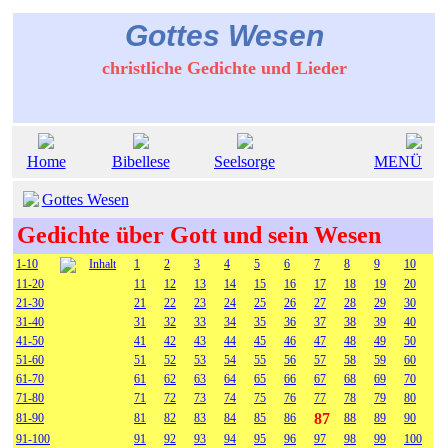
Gottes Wesen
christliche Gedichte und Lieder
Home
Bibellese
Seelsorge
MENÜ
Gottes Wesen
Gedichte über Gott und sein Wesen
1-10
Inhalt
1
2
3
4
5
6
7
8
9
10
11-20
11
12
13
14
15
16
17
18
19
20
21-30
21
22
23
24
25
26
27
28
29
30
31-40
31
32
33
34
35
36
37
38
39
40
41-50
41
42
43
44
45
46
47
48
49
50
51-60
51
52
53
54
55
56
57
58
59
60
61-70
61
62
63
64
65
66
67
68
69
70
71-80
71
72
73
74
75
76
77
78
79
80
87
81-90
81
82
83
84
85
86
88
89
90
91-100
91
92
93
94
95
96
97
98
99
100