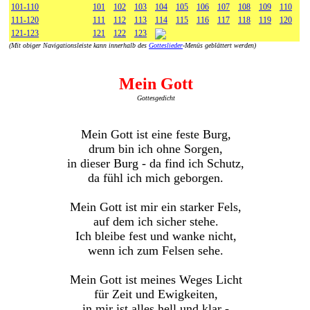
101-110
101
102
103
104
105
106
107
108
109
110
111-120
111
112
113
114
115
116
117
118
119
120
121-123
121
122
123
(Mit obiger Navigationsleiste kann innerhalb des
Gotteslieder
-Menüs geblättert werden)
Mein Gott
Gottesgedicht
Mein Gott ist eine feste Burg,
drum bin ich ohne Sorgen,
in dieser Burg - da find ich Schutz,
da fühl ich mich geborgen.
Mein Gott ist mir ein starker Fels,
auf dem ich sicher stehe.
Ich bleibe fest und wanke nicht,
wenn ich zum Felsen sehe.
Mein Gott ist meines Weges Licht
für Zeit und Ewigkeiten,
in mir ist alles hell und klar -