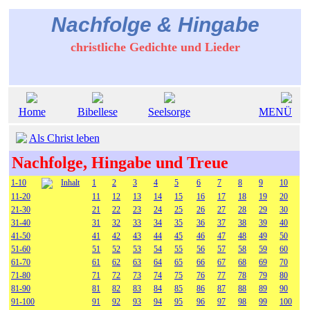
Nachfolge & Hingabe
christliche Gedichte und Lieder
Home
Bibellese
Seelsorge
MENÜ
Als Christ leben
Nachfolge, Hingabe und Treue
1-10
Inhalt
1
2
3
4
5
6
7
8
9
10
11-20
11
12
13
14
15
16
17
18
19
20
21-30
21
22
23
24
25
26
27
28
29
30
31-40
31
32
33
34
35
36
37
38
39
40
41-50
41
42
43
44
45
46
47
48
49
50
51-60
51
52
53
54
55
56
57
58
59
60
61-70
61
62
63
64
65
66
67
68
69
70
71-80
71
72
73
74
75
76
77
78
79
80
81-90
81
82
83
84
85
86
87
88
89
90
91-100
91
92
93
94
95
96
97
98
99
100