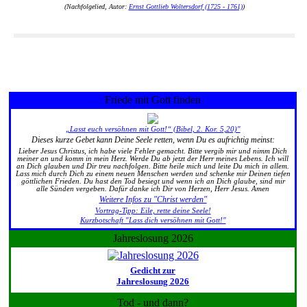
(Nachfolgelied, Autor:
Ernst Gottlieb Woltersdorf (1725 - 1761)
)
Friede mit Gott finden
„Lasst euch versöhnen mit Gott!“ (Bibel, 2. Kor. 5,20)"
Dieses kurze Gebet kann Deine Seele retten, wenn Du es aufrichtig meinst:
Lieber Jesus Christus, ich habe viele Fehler gemacht. Bitte vergib mir und nimm Dich
meiner an und komm in mein Herz. Werde Du ab jetzt der Herr meines Lebens. Ich will
an Dich glauben und Dir treu nachfolgen. Bitte heile mich und leite Du mich in allem.
Lass mich durch Dich zu einem neuen Menschen werden und schenke mir Deinen tiefen
göttlichen Frieden. Du hast den Tod besiegt und wenn ich an Dich glaube, sind mir
alle Sünden vergeben. Dafür danke ich Dir von Herzen, Herr Jesus. Amen
Weitere Infos zu "Christ werden"
Vortrag-Tipp: Eile, rette deine Seele!
Kurzbotschaft "Lass dich versöhnen mit Gott!"
Jahreslosung 2026
Gedicht zur
Jahreslosung 2026
Tod - und dann?