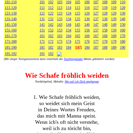
101-110
101
102
103
104
105
106
107
108
109
110
111-120
111
112
113
114
115
116
117
118
119
120
121-130
121
122
123
124
125
126
127
128
129
130
131-140
131
132
133
134
135
136
137
138
139
140
141-150
141
142
143
144
145
146
147
148
149
150
151-160
151
152
153
154
155
156
157
158
159
160
161-170
161
162
163
164
165
166
167
168
169
170
171-180
171
172
173
174
175
176
177
178
179
180
185
181-190
181
182
183
184
186
187
188
189
190
191-192
191
192
(Mit obiger Navigationsleiste kann innerhalb des
Nachfolgelieder
-Menüs geblättert werden)
Wie Schafe fröhlich weiden
Nachfolgelied, Melodie:
Wie soll ich Dich empfangen
1. Wie Schafe fröhlich weiden,
so weidet sich mein Geist
in Deines Wortes Freuden,
das mich mit Manna speist.
Wenn ich's oft nicht verstehe,
weil ich zu töricht bin,